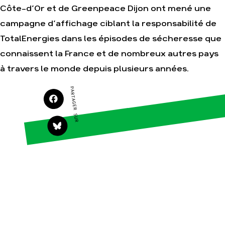
Agir
Nos thématiques
Côte-d’Or et de Greenpeace Dijon ont mené une
Faire un don
Climat – Énergie
campagne d’affichage ciblant la responsabilité de
S'engager sur le terrain
Surproduction
TotalEnergies dans les épisodes de sécheresse que
Agir au quotidien
Agriculture
connaissent la France et de nombreux autres pays
Soutenir les campagnes
Finance
à travers le monde depuis plusieurs années.
Transmettre tout ou
Multinationales
partie de son
PARTAGER SUR
patrimoine
Forêts
Télécharger
gratuitement les guides
éco-citoyens
Actualités
Groupes locaux
Espace presse
Publications
Contact