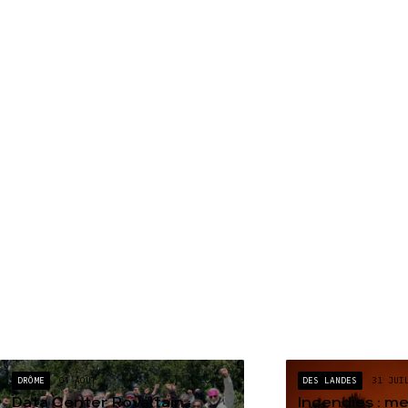
DRÔME
04 AOÛT
DES LANDES
31 JUI
Data Center Rovaltain :
Incendies : m