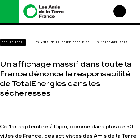
Nous connaître
Nos campagnes
GROUPE LOCAL
LES AMIS DE LA TERRE CÔTE D'OR
3 SEPTEMBRE 2023
Histoire
Total, rendez-vous au
tribunal
Manifeste
Gaz « naturel », le
Un affichage massif dans toute la
grand enfumage
Missions et méthodes
France dénonce la responsabilité
Mode : une tendance
Valeurs
destructrice
de TotalEnergies dans les
Équipes et
Gaz au Mozambique, la
fonctionnement
violence TOTAL(e)
sécheresses
Le réseau dans le
Nos autres campagnes
monde
Nos alliés
Je soutiens les Amis de
la Terre
Ce 1er septembre à Dijon, comme dans plus de 50
villes de France, des activistes des Amis de la Terre