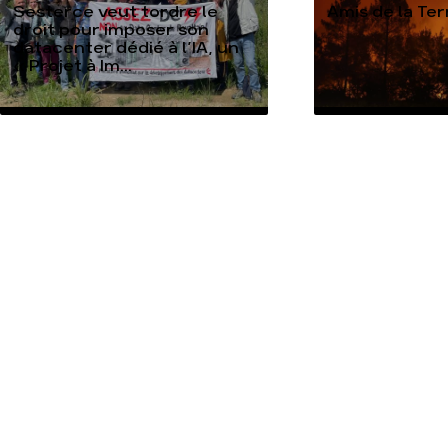
Sesterce veut tordre le
Amis de la Te
droit pour imposer son
datacenter dédié à l’IA, un
« Projet à Im...
TOUTES NOS ACTUALITÉS