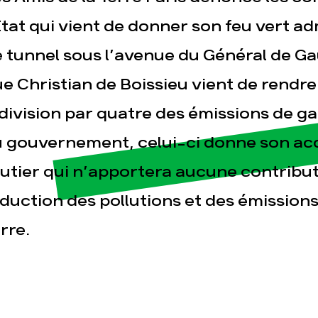
Etat qui vient de donner son feu vert ad
 tunnel sous l’avenue du Général de Gaul
sse
Publications
Con
e Christian de Boissieu vient de rendre
division par quatre des émissions de gaz
 gouvernement, celui-ci donne son acc
utier qui n’apportera aucune contribut
duction des pollutions et des émissions
rre.