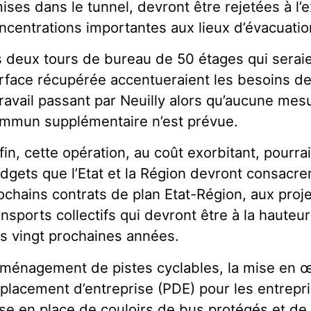
ises dans le tunnel, devront être rejetées à l’
ncentrations importantes aux lieux d’évacuatio
s deux tours de bureau de 50 étages qui seraie
rface récupérée accentueraient les besoins d
travail passant par Neuilly alors qu’aucune mes
mmun supplémentaire n’est prévue.
fin, cette opération, au coût exorbitant, pourra
dgets que l’Etat et la Région devront consacre
ochains contrats de plan Etat-Région, aux proje
ansports collectifs qui devront être à la hauteu
s vingt prochaines années.
aménagement de pistes cyclables, la mise en 
placement d’entreprise (PDE) pour les entrepri
se en place de couloirs de bus protégés et de t