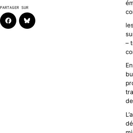
ém
PARTAGER SUR
co
le
su
– 
co
En
bu
pr
tr
de
L’
dé
mi