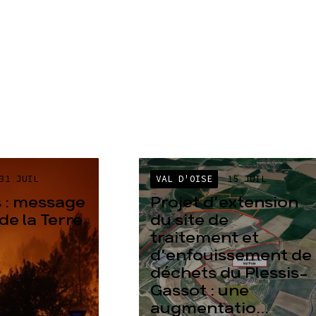
31 JUIL
VAL D'OISE
15 JUIL
 : message
Projet d’extension
de la Terre
du site de
traitement et
d’enfouissement de
déchets du Plessis-
Gassot : une
augmentatio...