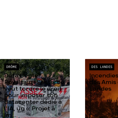
DRÔME
04 AOÛT
DES LANDES
Data Center
Incendies
Rovaltain : Sesterce
des Amis 
veut tordre le droit
Landes
pour imposer son
datacenter dédié à
l’IA, un « Projet à
Im...