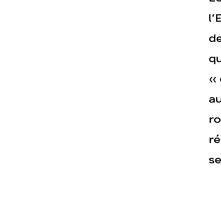
l’
de
Actualités
Espace pre
qu
« 
au
ro
ré
se