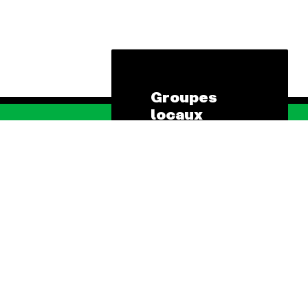
Groupes
locaux
Les Groupes
hématiques
Locaux des Amis
de la Terre
 Énergie
agissent au
niveau local pour
uction
faire bouger les
lignes. Vous
ure
aussi, vous avez
envie de passer à
l'action ?
ionales
JE M'IMPLIQUE