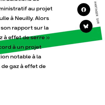
PARTAGER SUR
ministratif au projet
le à Neuilly. Alors
tact
 son rapport sur la
 à effet de serre »
ord à un projet
ion notable à la
 de gaz à effet de