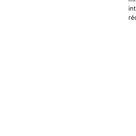
in
ré