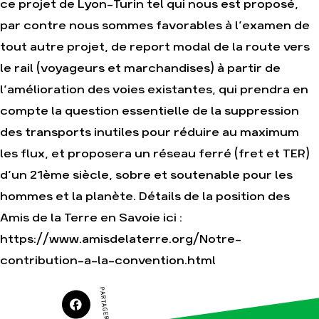
ce projet de Lyon-Turin tel qui nous est proposé,
Faire un don
Climat – Énergie
par contre nous sommes favorables à l’examen de
S'engager sur le terrain
Surproduction
tout autre projet, de report modal de la route vers
Agir au quotidien
Agriculture
le rail (voyageurs et marchandises) à partir de
Soutenir les campagnes
Finance
l’amélioration des voies existantes, qui prendra en
Transmettre tout ou
Multinationales
partie de son patrimoine
compte la question essentielle de la suppression
Forêts
Télécharger
des transports inutiles pour réduire au maximum
gratuitement les guides
éco-citoyens
les flux, et proposera un réseau ferré (fret et TER)
d’un 21ème siècle, sobre et soutenable pour les
Actualités
hommes et la planète. Détails de la position des
Groupes locaux
Espace presse
Amis de la Terre en Savoie ici :
Publications
https://www.amisdelaterre.org/Notre-
Contact
contribution-a-la-convention.html
PARTAGER SUR