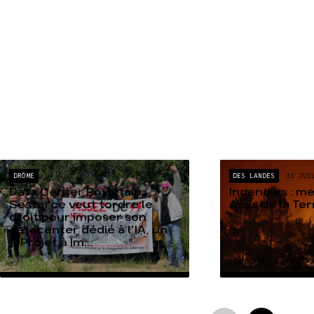
DRÔME
04 AOÛT
DES LANDES
31 JUI
Data Center Rovaltain :
Incendies : m
Sesterce veut tordre le
Amis de la Te
droit pour imposer son
datacenter dédié à l’IA, un
« Projet à Im...