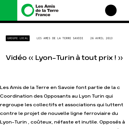
Nous connaître
Nos campagnes
GROUPE LOCAL
LES AMIS DE LA TERRE SAVOIE
26 AVRIL 2013
Histoire
Total, rendez-vous au
tribunal
Manifeste
Gaz « naturel », le grand
Vidéo « Lyon-Turin à tout prix ! »
enfumage
Missions et méthodes
Mode : une tendance
Valeurs
destructrice
Équipes et
Gaz au Mozambique, la
fonctionnement
violence TOTAL(e)
Les Amis de la Terre en Savoie font partie de la c
Le réseau dans le monde
Nos autres campagnes
Coordination des Opposants au Lyon Turin qui
Nos alliés
Je soutiens les Amis de
regroupe les collectifs et associations qui luttent
la Terre
contre le projet de nouvelle ligne ferroviaire du
Lyon-Turin , coûteux, néfaste et inutile. Opposés à
Agir
Nos thématiques