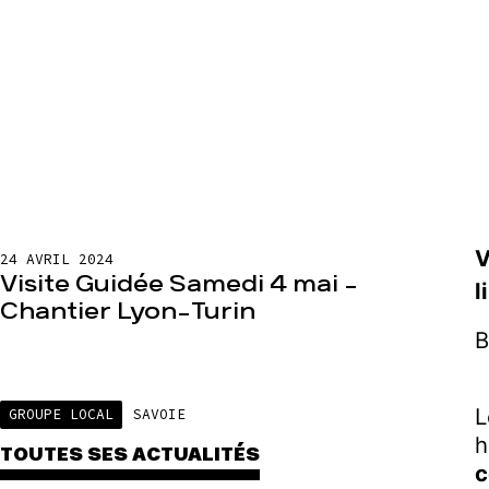
V
24 AVRIL 2024
Visite Guidée Samedi 4 mai –
l
Chantier Lyon-Turin
B
GROUPE LOCAL
SAVOIE
h
TOUTES SES ACTUALITÉS
c