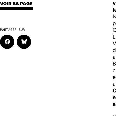
v
VOIR SA PAGE
l
N
p
C
PARTAGER SUR
L
V
d
a
B
c
e
a
C
e
a