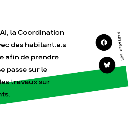
JE M'IMPLIQUE
AI, la Coordination
PARTAGER SUR
vec des habitant.e.s
e afin de prendre
tact
e passe sur le
des travaux sur
nts.