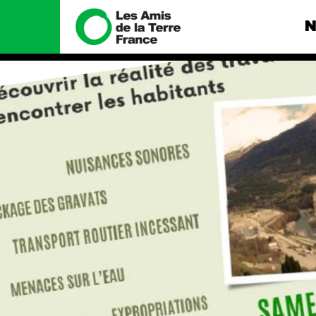
N
Nous connaître
Nos camp
Histoire
Total, rendez-
tribunal
Manifeste
Gaz « naturel »
enfumage
Missions et méthodes
Mode : une te
Valeurs
destructrice
Équipes et
Gaz au Mozambi
fonctionnement
violence TOTAL
Le réseau dans le monde
Nos autres ca
Nos alliés
Je soutiens les Amis de la
Terre