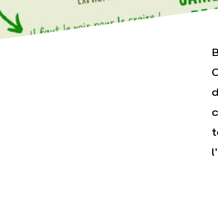
B
C
d
Actualités
Espace pr
c
t
l