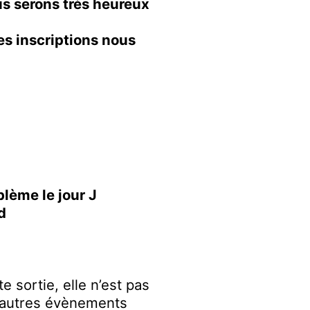
us serons très heureux
les inscriptions nous
lème le jour J
d
 sortie, elle n’est pas
’autres évènements