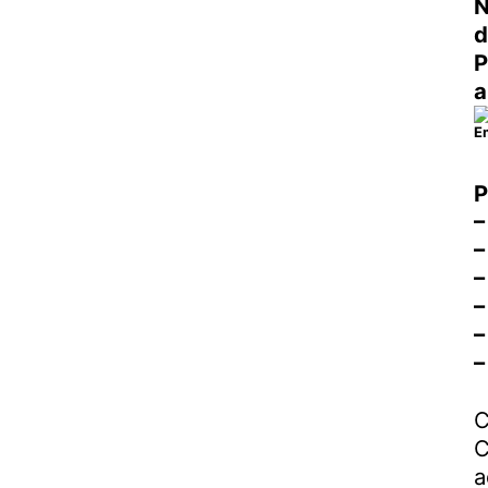
N
d
P
a
P
–
–
–
–
–
C
C
a