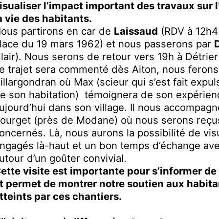
isualiser l’impact important des travaux sur 
a vie des habitants.
ous partirons en car de
Laissaud
(RDV à 12h45
lace du 19 mars 1962) et nous passerons par
D
lair). Nous serons de retour vers 19h à Détrie
e trajet sera commenté dès Aiton, nous ferons
illargondran où Max (scieur qui s’est fait expu
e son habitation) témoignera de son expérienc
ujourd’hui dans son village. Il nous accompagne
ourget (près de Modane) où nous serons reçus
oncernés. Là, nous aurons la possibilité de vis
ngagés là-haut et un bon temps d’échange ave
utour d’un goûter convivial.
ette visite est importante pour s’informer de l
t permet de montrer notre soutien aux habit
tteints par ces chantiers.