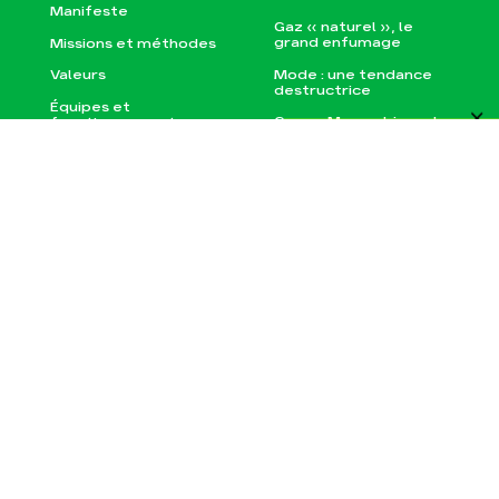
Manifeste
Gaz « naturel », le
grand enfumage
Missions et méthodes
Mode : une tendance
Valeurs
FILTRES
destructrice
Équipes et
Gaz au Mozambique, la
fonctionnement
violence TOTAL(e)
Le réseau dans le
Nos autres campagnes
monde
Nos alliés
S'ABONNER À LA NEWSLETTER
Je soutiens les Amis
de la Terre
Recevez l'actu des Amis de la
Terre France pour, vous aussi,
passer à l'action !
Agir
Nos thématiques
Faire un don
Climat – Énergie
S'engager sur le
Surproduction
terrain
Agriculture
Agir au quotidien
•
•
PRÉNOM
NOM
Finance
Soutenir les
campagnes
Multinationales
•
EMAIL