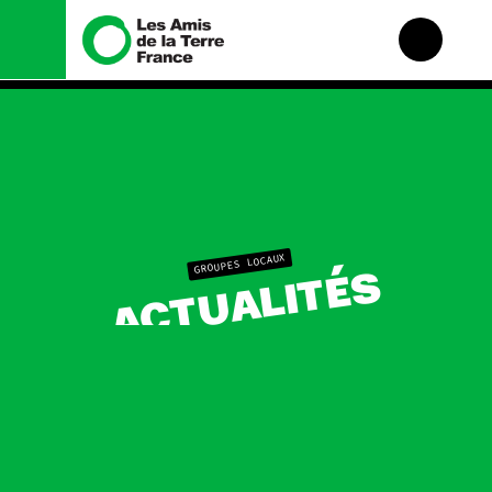
Nous connaître
Nos campagnes
Histoire
Total, rendez-vous au
tribunal
Manifeste
Gaz « naturel », le
grand enfumage
Missions et méthodes
Mode : une tendance
Valeurs
GROUPES LOCAUX
ACTUALITÉS
destructrice
Équipes et
Gaz au Mozambique, la
fonctionnement
violence TOTAL(e)
Le réseau dans le
Nos autres campagnes
monde
Nos alliés
Je soutiens les Amis de
la Terre