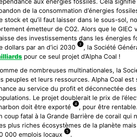
épendance aux énergies fossiles. Cela signifie 
bandon de la consommation d’énergies fossiles
e stock et qu’il faut laisser dans le sous-sol,
ortement émetteur de CO2. Alors que le GIEC v
aisse des investissements dans les énergies fo
3
e dollars par an d’ici 2030
, la Société Génér
illiards
pour ce seul projet d’Alpha Coal !
omme de nombreuses multinationales, la Socié
es peuples et leurs ressources. Alpha Coal es
inance au service du profit et déconnectée des
opulations. Le projet doublerait le prix de l’élec
4
harbon doit être exporté
, pour être rentable.
n coup fatal à la Grande Barrière de corail qui
es plus riches écosystèmes de la planète mais 
5
0 000 emplois locaux
.