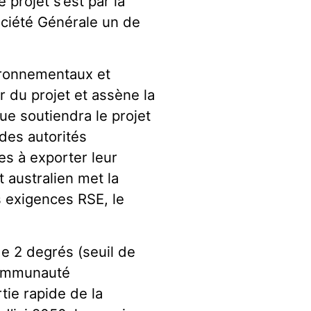
 projet s’est par la
 Société Générale un de
vironnementaux et
r du projet et assène la
que soutiendra le projet
 des autorités
es à exporter leur
 australien met la
s exigences RSE, le
e 2 degrés (seuil de
 communauté
rtie rapide de la