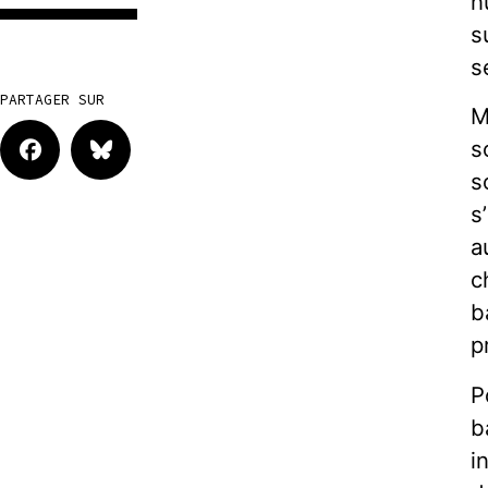
n
s
s
PARTAGER SUR
M
s
s
s
a
c
b
p
P
b
i