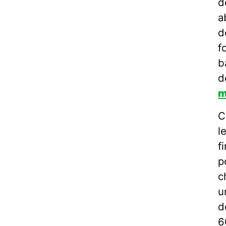
d
a
d
f
b
d
m
C
l
f
p
c
u
d
6