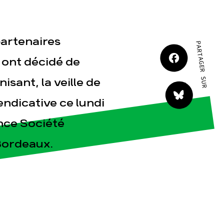
partenaires
PARTAGER SUR
ont décidé de
isant, la veille de
tact
ndicative ce lundi
nce Société
Bordeaux.