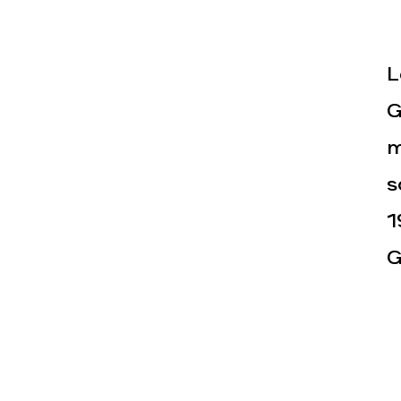
L
G
m
Actualités
Espace pr
s
1
G