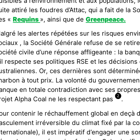
uisibles à l’environnement et aux populations, le
uite attiré les foudres d’Attac, qui a fait de la
es «
Requins
», ainsi que de
Greenpeace.
algré les alertes répétées sur les risques en
ociaux , la Société Générale refuse de se retire
ociété civile d’une réponse affligeante : la ban
’il respecte ses politiques RSE et les décisions
ustraliennes. Or, ces dernières sont déterminé
harbon à tout prix. La volonté du gouvernement
anque en totale contradiction avec ses propre
2
rojet Alpha Coal ne les respectant pas
.
our contenir le réchauffement global en deçà d
asculement irréversible du climat fixé par la
nternationale), il est impératif d’engager une so