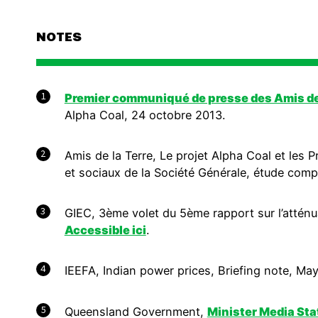
NOTES
1
Premier communiqué de presse des Amis de 
Alpha Coal, 24 octobre 2013.
2
Amis de la Terre, Le projet Alpha Coal et les
et sociaux de la Société Générale, étude compa
3
GIEC, 3ème volet du 5ème rapport sur l’attén
Accessible ici
.
4
IEEFA, Indian power prices, Briefing note, Ma
5
Queensland Government,
Minister Media St