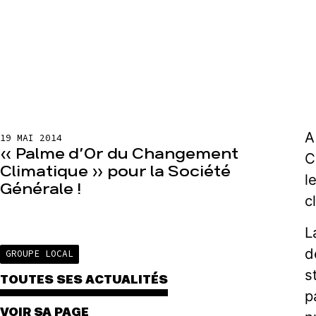
A
19 MAI 2014
« Palme d’Or du Changement
C
Climatique » pour la Société
l
Générale !
c
L
d
GROUPE LOCAL
s
TOUTES SES ACTUALITÉS
p
VOIR SA PAGE