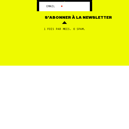
•
EMAIL
LOIRE-ATLANTIQUE
18 JAN
S'ABONNER
À LA NEWSLETTER
stop a l’huile de palme
1 FOIS PAR MOIS. 0 SPAM.
FILTRES
1
2
...
5