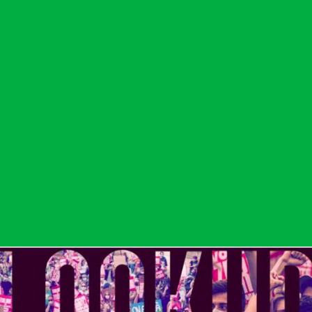
Agir
Nos
thématiques
Faire un don
Climat – Énergie
S'engager sur le
terrain
Surproduction
Agir au quotidien
Agriculture
Soutenir les
Finance
campagnes
Multinationales
Transmettre tout ou
partie de son
Forêts
patrimoine
Télécharger
gratuitement les
guides éco-citoyens
Actualités
Groupes
locaux