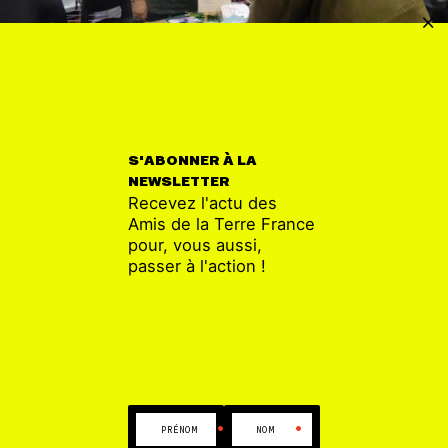
LOIRE-ATLANTIQUE
18 JAN
ATTAC fête ses 20 ans a NANTES
S'ABONNER À LA
NEWSLETTER
Recevez l'actu des
Amis de la Terre France
pour, vous aussi,
passer à l'action !
•
•
PRÉNOM
NOM