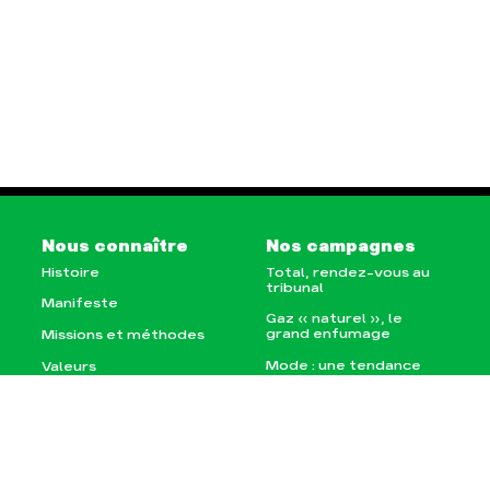
Nous connaître
Nos campagnes
Histoire
Total, rendez-vous au
tribunal
Manifeste
Gaz « naturel », le
grand enfumage
Missions et méthodes
Mode : une tendance
Valeurs
destructrice
Équipes et
Gaz au Mozambique, la
fonctionnement
violence TOTAL(e)
Le réseau dans le
Nos autres campagnes
monde