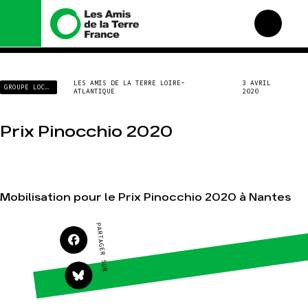
Nous connaître
Nos campagnes
LES AMIS DE LA TERRE LOIRE-
3 AVRIL
GROUPE LOCAL
ATLANTIQUE
2020
Histoire
Total, rendez-vous au
tribunal
Manifeste
Gaz « naturel », le grand
Prix Pinocchio 2020
enfumage
Missions et méthodes
Mode : une tendance
Valeurs
destructrice
Équipes et
Gaz au Mozambique, la
fonctionnement
violence TOTAL(e)
Mobilisation pour le Prix Pinocchio 2020 à Nantes
Le réseau dans le monde
Nos autres campagnes
Nos alliés
PARTAGER SUR
Je soutiens les Amis de la
Terre
Agir
Nos thématiques