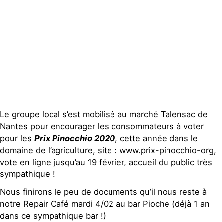
Faire un don
Climat – Énergie
S'engager sur le terrain
Surproduction
Agir au quotidien
Agriculture
Soutenir les campagnes
Finance
Transmettre tout ou
Multinationales
partie de son patrimoine
Forêts
Télécharger
gratuitement les guides
éco-citoyens
Le groupe local s’est mobilisé au marché Talensac de
Actualités
Nantes pour encourager les consommateurs à voter
Groupes locaux
pour les
Prix Pinocchio 2020
, cette année dans le
Espace presse
domaine de l’agriculture, site : www.prix-pinocchio-org,
Publications
vote en ligne jusqu’au 19 février, accueil du public très
Contact
sympathique !
Nous finirons le peu de documents qu’il nous reste à
notre Repair Café mardi 4/02 au bar Pioche (déjà 1 an
dans ce sympathique bar !)