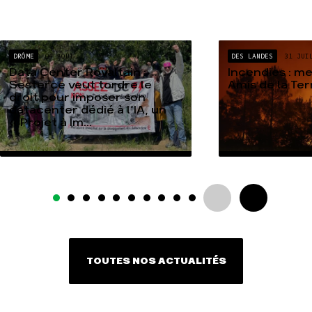
DRÔME
04 AOÛT
DES LANDES
31 JUI
Data Center Rovaltain :
Incendies : m
Sesterce veut tordre le
Amis de la Te
droit pour imposer son
datacenter dédié à l’IA, un
« Projet à Im...
TOUTES NOS ACTUALITÉS