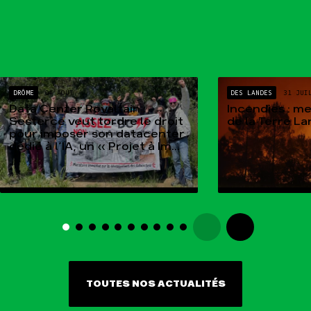
DRÔME
04 AOÛT
DES LANDES
31 JUI
Data Center Rovaltain :
Incendies : m
Sesterce veut tordre le droit
de la Terre L
pour imposer son datacenter
dédié à l’IA, un « Projet à Im...
TOUTES NOS ACTUALITÉS