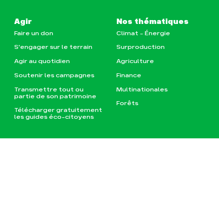
Agir
Nos thématiques
Faire un don
Climat – Énergie
S'engager sur le terrain
Surproduction
Agir au quotidien
Agriculture
Soutenir les campagnes
Finance
Transmettre tout ou
Multinationales
partie de son patrimoine
Forêts
Télécharger gratuitement
les guides éco-citoyens
Actualités
Groupes locaux
Espace presse
Publications
Contact