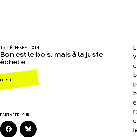
L
15 DÉCEMBRE 2014
Bon est le bois, mais à la juste
v
échelle
c
b
FORÊT
p
b
é
r
PARTAGER SUR
é
l