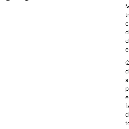
M
t
c
d
d
e
Q
d
s
p
e
f
d
t