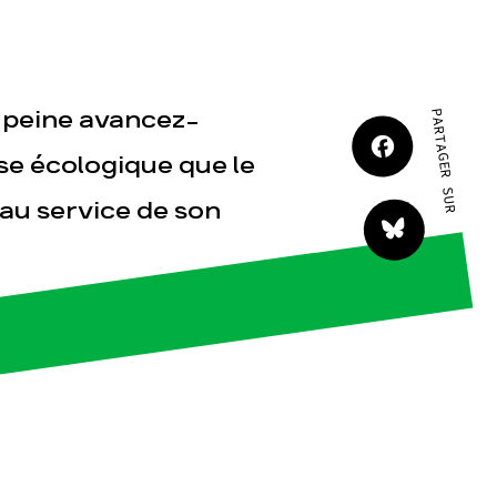
JE M'IMPLIQUE
 A peine avancez-
PARTAGER SUR
se écologique que le
 au service de son
tact
.