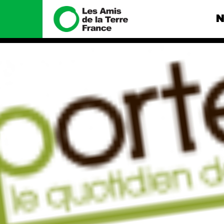
N
Nous connaître
Nos camp
Histoire
Total, rendez-
tribunal
Manifeste
Gaz « naturel »
enfumage
Missions et méthodes
Mode : une te
Valeurs
destructrice
Équipes et
Gaz au Mozambi
fonctionnement
violence TOTAL
Le réseau dans le monde
Nos autres ca
Nos alliés
Je soutiens les Amis de la
Terre