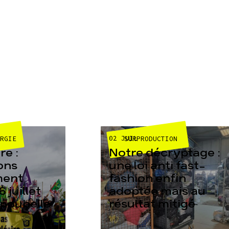
02 JUIL
ERGIE
SURPRODUCTION
e :
Notre décryptage :
ons
une loi anti fast-
ment
fashion enfin
6 juillet
adoptée mais au
 poubelle
résultat mitigé