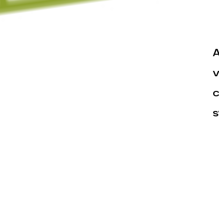
A
v
c
Actualités
Espace pr
s