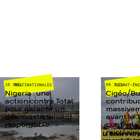
10 JUIL
06 JUIL
MULTINATIONALES
CLIMAT-ÉN
Nigeria : une
Cigéo/Bur
action contre Total
contribu
pour garantir un
massive
désinvestissement
avant le 1
responsable
contre la
nucléaire