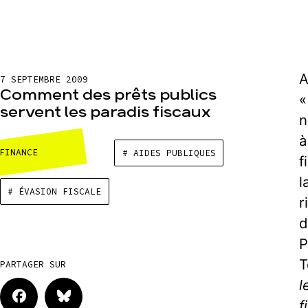
A
7 SEPTEMBRE 2009
Comment des prêts publics
«
servent les paradis fiscaux
n
à
FINANCE
# AIDES PUBLIQUES
f
l
# ÉVASION FISCALE
r
d
P
T
PARTAGER SUR
l
f