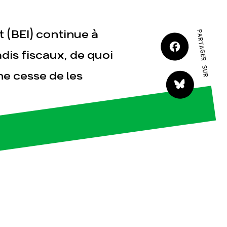
JE M'IMPLIQUE
 (BEI) continue à
PARTAGER SUR
dis fiscaux, de quoi
e cesse de les
tact