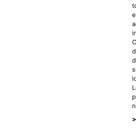
t
e
a
i
C
d
d
s
l
L
p
n
>