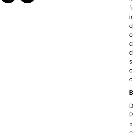
f
i
d
o
d
d
s
c
c
B
D
P
«
o