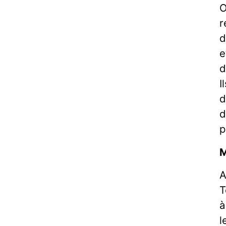
O
r
d
e
d
I
d
d
p
M
A
T
à
l