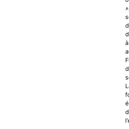
»
s
d
d
à
a
F
d
s
L
f
é
d
l