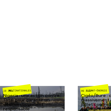
MULTINATIONALES
CLIMAT-ÉNERGIE
10 JUIL
06 JUIL
Nigeria : une action contre
Cigéo/Bure : 
Total pour garantir un
massivement a
désinvestissement
juillet contre
responsable
nucléaire