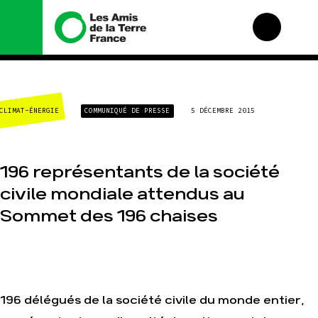
Nous connaître
Nos campagnes
CLIMAT-ÉNERGIE
COMMUNIQUÉ DE PRESSE
5 DÉCEMBRE 2015
Histoire
Total, rendez-vous au
tribunal
Manifeste
Gaz « naturel », le
grand enfumage
Missions et méthodes
196 représentants de la société
Mode : une tendance
Valeurs
destructrice
civile mondiale attendus au
Équipes et
Gaz au Mozambique, la
fonctionnement
Sommet des 196 chaises
violence TOTAL(e)
Le réseau dans le
Nos autres campagnes
monde
Nos alliés
Je soutiens les Amis de
la Terre
196 délégués de la société civile du monde entier,