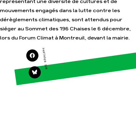
représentant une diversité de cultures et de
Agir
Nos thématiques
mouvements engagés dans la lutte contre les
Faire un don
Climat – Énergie
dérèglements climatiques, sont attendus pour
S'engager sur le
Surproduction
siéger au Sommet des 196 Chaises le 6 décembre,
terrain
Agriculture
lors du Forum Climat à Montreuil, devant la mairie.
Agir au quotidien
Finance
Soutenir les
PARTAGER SUR
campagnes
Multinationales
Transmettre tout ou
Forêts
partie de son
patrimoine
Télécharger
gratuitement les
guides éco-citoyens
Actualités
Groupes locaux
Espace presse
Publications