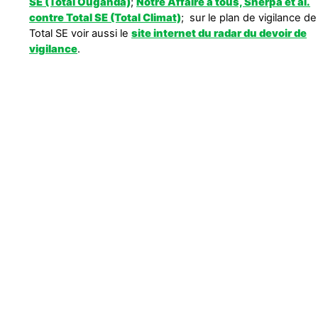
SE (Total Ouganda)
;
Notre Affaire à tous, Sherpa et al.
contre Total SE (Total Climat)
; sur le plan de vigilance de
Total SE voir aussi le
site internet du radar du devoir de
vigilance
.