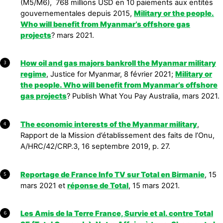
(M5/M6), 768 millions USD en 10 paiements aux entités
gouvernementales depuis 2015,
Military or the people.
Who will benefit from Myanmar’s offshore gas
projects
? mars 2021.
How oil and gas majors bankroll the Myanmar military
3
regime
, Justice for Myanmar, 8 février 2021;
Military or
the people. Who will benefit from Myanmar’s offshore
gas projects
? Publish What You Pay Australia, mars 2021.
The economic interests of the Myanmar military
,
4
Rapport de la Mission d’établissement des faits de l’Onu,
A/HRC/42/CRP.3, 16 septembre 2019, p. 27.
Reportage de France Info TV sur Total en Birmanie
, 15
5
mars 2021 et
réponse de Total
, 15 mars 2021.
Les Amis de la Terre France, Survie et al. contre Total
6