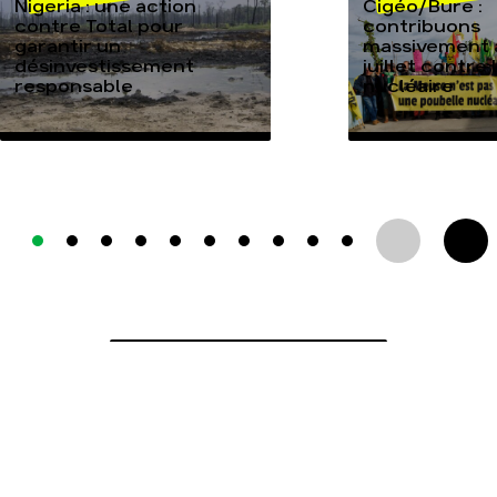
Nigeria : une action
Cigéo/Bure :
contre Total pour
contribuons
garantir un
massivement a
désinvestissement
juillet contre
responsable
nucléaire
TOUTES NOS ACTUALITÉS