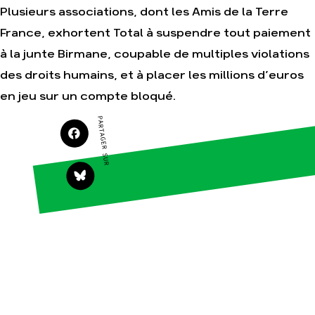
Plusieurs associations, dont les Amis de la Terre
France, exhortent Total à suspendre tout paiement
à la junte Birmane, coupable de multiples violations
Agir
Nos
des droits humains, et à placer les millions d’euros
thématiques
Faire un don
Climat – Énergie
en jeu sur un compte bloqué.
S'engager sur le
terrain
Surproduction
PARTAGER SUR
Agir au quotidien
Agriculture
Soutenir les
Finance
campagnes
Multinationales
Transmettre tout
ou partie de son
Forêts
patrimoine
Télécharger
gratuitement les
guides éco-
citoyens
Actualités