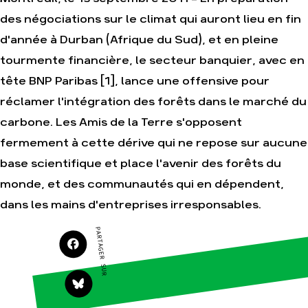
des négociations sur le climat qui auront lieu en fin
Agir
Nos thématiques
d'année à Durban (Afrique du Sud), et en pleine
Faire un don
Climat – Énergie
tourmente financière, le secteur banquier, avec en
S'engager sur le
Surproduction
terrain
tête BNP Paribas [1], lance une offensive pour
Agriculture
Agir au quotidien
réclamer l'intégration des forêts dans le marché du
Finance
Soutenir les
carbone. Les Amis de la Terre s'opposent
campagnes
Multinationales
fermement à cette dérive qui ne repose sur aucune
Transmettre tout ou
Forêts
partie de son
base scientifique et place l'avenir des forêts du
patrimoine
monde, et des communautés qui en dépendent,
Télécharger
gratuitement les
dans les mains d'entreprises irresponsables.
guides éco-citoyens
PARTAGER SUR
Actualités
Groupes
locaux
Espace presse