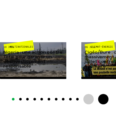
MULTINATIONALES
CLIMAT-ÉNERGIE
10 JUIL
06 JUIL
Nigeria : une action contre
Cigéo/Bure : 
Total pour garantir un
massivement a
désinvestissement
juillet contre
responsable
nucléaire