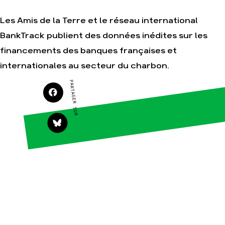
Les Amis de la Terre et le réseau international
BankTrack publient des données inédites sur les
Agir
Nos
financements des banques françaises et
thématiques
Faire un don
Climat – Énergie
internationales au secteur du charbon.
S'engager sur le
terrain
Surproduction
PARTAGER SUR
Agir au quotidien
Agriculture
Soutenir les
Finance
campagnes
Multinationales
Transmettre tout
ou partie de son
Forêts
patrimoine
Télécharger
gratuitement les
guides éco-
citoyens
Actualités