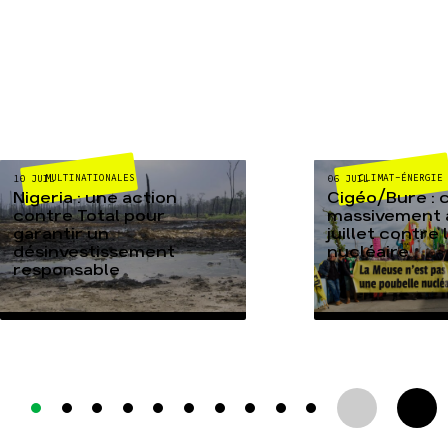
MULTINATIONALES
CLIMAT-ÉNERGIE
10 JUIL
06 JUIL
Nigeria : une action
Cigéo/Bure : 
contre Total pour
massivement a
garantir un
juillet contre
désinvestissement
nucléaire
responsable