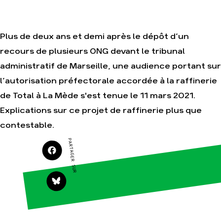
Je soutiens les
Amis de la Terre
Plus de deux ans et demi après le dépôt d’un
recours de plusieurs ONG devant le tribunal
Agir
Nos
administratif de Marseille, une audience portant sur
thématiques
Faire un don
l’autorisation préfectorale accordée à la raffinerie
Climat – Énergie
S'engager sur le
terrain
de Total à La Mède s'est tenue le 11 mars 2021.
Surproduction
Agir au quotidien
Explications sur ce projet de raffinerie plus que
Agriculture
Soutenir les
Finance
contestable.
campagnes
Multinationales
PARTAGER SUR
Transmettre tout
ou partie de son
Forêts
patrimoine
Télécharger
gratuitement les
guides éco-
citoyens