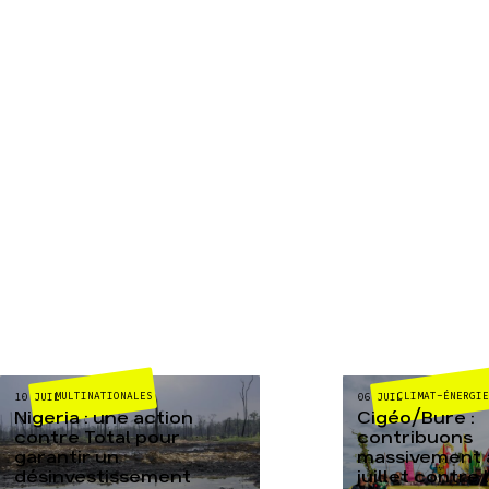
MULTINATIONALES
CLIMAT-ÉNERGIE
10 JUIL
06 JUIL
Nigeria : une action
Cigéo/Bure :
contre Total pour
contribuons
garantir un
massivement a
désinvestissement
juillet contre