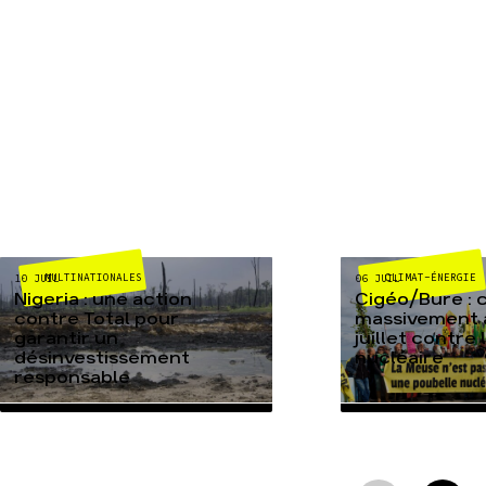
MULTINATIONALES
CLIMAT-ÉNERGIE
10 JUIL
06 JUIL
Nigeria : une action
Cigéo/Bure : 
contre Total pour
massivement a
garantir un
juillet contre
désinvestissement
nucléaire
responsable