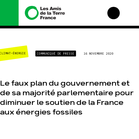
Nous connaître
Nos campagnes
CLIMAT-ÉNERGIE
COMMUNIQUÉ DE PRESSE
16 NOVEMBRE 2020
Histoire
Total, rendez-vous
au tribunal
Manifeste
Gaz « naturel », le
grand enfumage
Missions et
méthodes
Le faux plan du gouvernement et
Mode : une tendance
destructrice
Valeurs
de sa majorité parlementaire pour
Gaz au Mozambique,
Équipes et
la violence TOTAL(e)
fonctionnement
diminuer le soutien de la France
Nos autres
Le réseau dans le
aux énergies fossiles
campagnes
monde
Nos alliés
Je soutiens les Amis
de la Terre