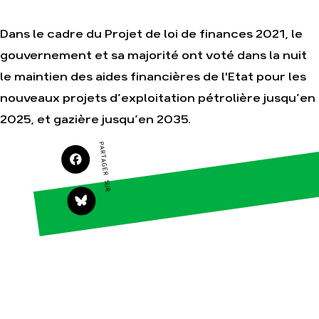
Dans le cadre du Projet de loi de finances 2021, le
Agir
Nos
gouvernement et sa majorité ont voté dans la nuit
thématiques
Faire un don
le maintien des aides financières de l'Etat pour les
Climat – Énergie
S'engager sur le
nouveaux projets d’exploitation pétrolière jusqu’en
terrain
Surproduction
Agir au quotidien
2025, et gazière jusqu’en 2035.
Agriculture
Soutenir les
Finance
PARTAGER SUR
campagnes
Multinationales
Transmettre tout ou
partie de son
Forêts
patrimoine
Télécharger
gratuitement les
guides éco-citoyens
Actualités
Groupes
locaux
Espace presse