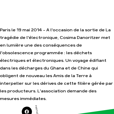
Je soutiens les
Amis de la Terre
Paris le 19 mai 2014 - A l'occasion de la sortie de La
Agir
Nos
tragédie de l'électronique, Cosima Danoritzer met
thématiques
Faire un don
Climat – Énergie
en lumière une des conséquences de
S'engager sur le
terrain
Surproduction
l'obsolescence programmée : les déchets
Agir au quotidien
Agriculture
électriques et électroniques. Un voyage édifiant
Soutenir les
Finance
dans les décharges du Ghana et de Chine qui
campagnes
Multinationales
obligent de nouveau les Amis de la Terre à
Transmettre tout
ou partie de son
Forêts
patrimoine
interpeller sur les dérives de cette filière gérée par
Télécharger
les producteurs. L'association demande des
gratuitement les
guides éco-
mesures immédiates.
citoyens