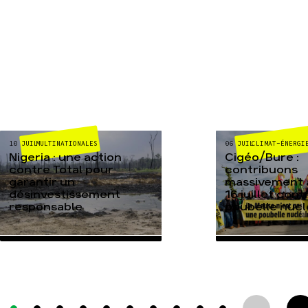
MULTINATIONALES
CLIMAT-ÉNERGI
10 JUIL
06 JUIL
Nigeria : une action
Cigéo/Bure :
contre Total pour
contribuons
garantir un
massivement a
désinvestissement
16 juillet cont
responsable
poubelle nucl