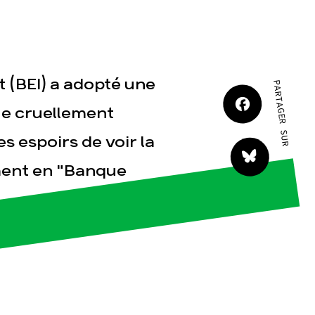
JE M'IMPLIQUE
 (BEI) a adopté une
PARTAGER SUR
que cruellement
s espoirs de voir la
tact
ment en "Banque