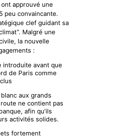
ont approuvé une
25 peu convaincante.
atégique clef guidant sa
climat”. Malgré une
ivile, la nouvelle
ngagements :
 introduite avant que
ccord de Paris comme
xclus
 blanc aux grands
e route ne contient pas
banque, afin qu’ils
s activités solides.
jets fortement