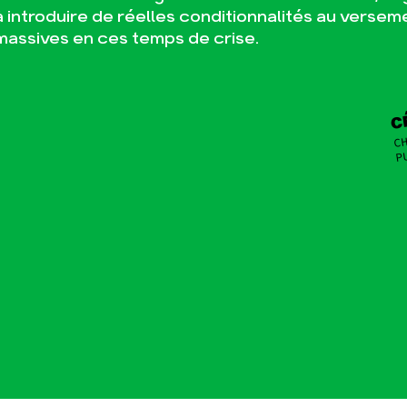
à introduire de réelles conditionnalités au versem
massives en ces temps de crise.
C
CH
P