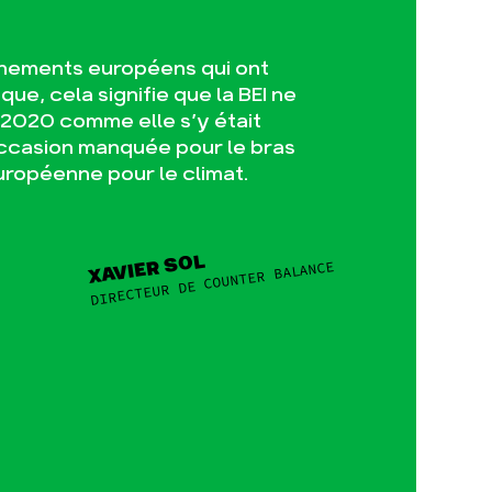
nements européens qui ont
que, cela signifie que la BEI ne
e 2020 comme elle s’y était
occasion manquée pour le bras
uropéenne pour le climat.
XAVIER SOL
DIRECTEUR DE COUNTER BALANCE