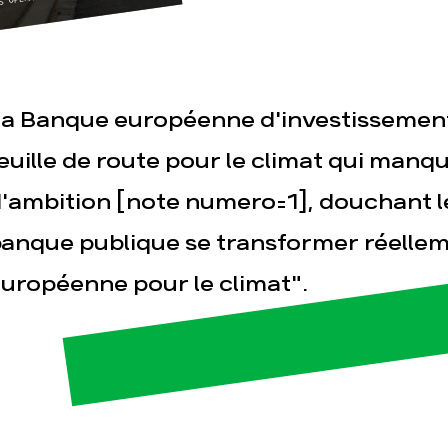
REENPEACE EXPECTS FROM THE
P EXCLUDES FUNDING FOR POLLUTERS
S OPERATIONS WITH THE PARIS
a Banque européenne d'investissement
euille de route pour le climat qui man
'ambition [note numero=1], douchant le
esse
Publications
Con
anque publique se transformer réelle
uropéenne pour le climat".