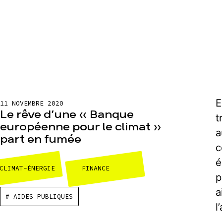
E
11 NOVEMBRE 2020
Le rêve d’une « Banque
t
européenne pour le climat »
a
part en fumée
c
é
CLIMAT-ÉNERGIE
FINANCE
p
a
# AIDES PUBLIQUES
l