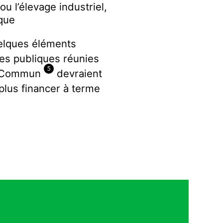
u l’élevage industriel,
ique
uelques éléments
ères publiques réunies
5
en Commun
devraient
plus financer à terme