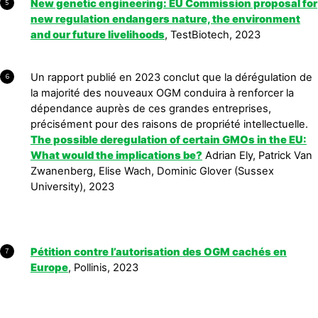
New genetic engineering: EU Commission proposal for
5
new regulation endangers nature, the environment
and our future livelihoods
, TestBiotech, 2023
Un rapport publié en 2023 conclut que la dérégulation de
6
la majorité des nouveaux OGM conduira à renforcer la
dépendance auprès de ces grandes entreprises,
précisément pour des raisons de propriété intellectuelle.
The possible deregulation of certain GMOs in the EU:
What would the implications be?
Adrian Ely, Patrick Van
Zwanenberg, Elise Wach, Dominic Glover (Sussex
University), 2023
Pétition contre l’autorisation des OGM cachés en
7
Europe
, Pollinis, 2023