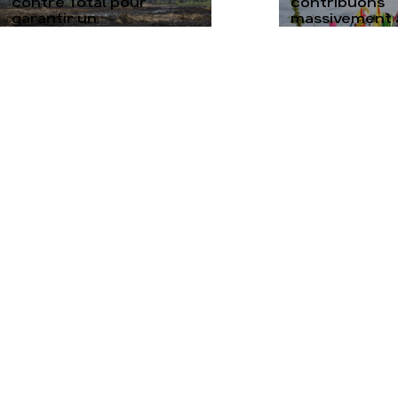
contre Total pour
contribuons
garantir un
massivement a
désinvestissement
juillet contre
responsable
nucléaire
TOUTES NOS ACTUALITÉS