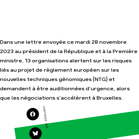
Je soutiens les
Amis de la Terre
Agir
Nos
Dans une lettre envoyée ce mardi 28 novembre
thématiques
Faire un don
2023 au président de la République et à la Première
Climat – Énergie
S'engager sur le
terrain
Surproduction
ministre, 13 organisations alertent sur les risques
Agir au quotidien
Agriculture
liés au projet de règlement européen sur les
Soutenir les
Finance
nouvelles techniques génomiques (NTG) et
campagnes
Multinationales
demandent à être auditionnées d’urgence, alors
Transmettre tout
ou partie de son
Forêts
que les négociations s’accélèrent à Bruxelles.
patrimoine
Télécharger
PARTAGER SUR
gratuitement les
guides éco-
citoyens