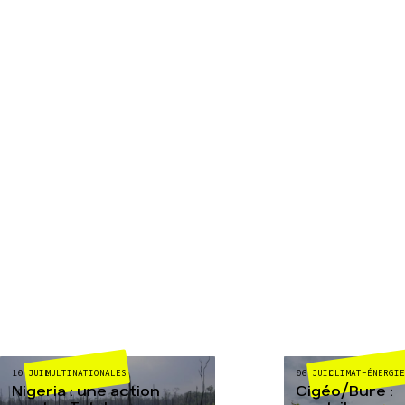
MULTINATIONALES
CLIMAT-ÉNERGIE
10 JUIL
06 JUIL
Nigeria : une action
Cigéo/Bure :