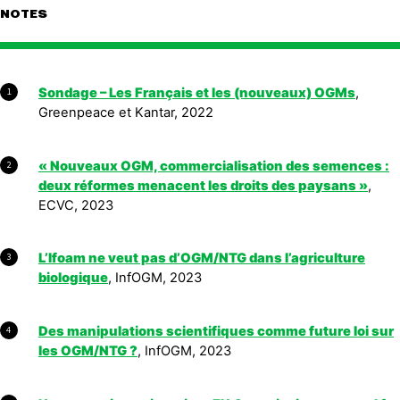
NOTES
Sondage – Les Français et les (nouveaux) OGMs
,
1
Greenpeace et Kantar, 2022
« Nouveaux OGM, commercialisation des semences :
2
deux réformes menacent les droits des paysans »
,
ECVC, 2023
L’Ifoam ne veut pas d’OGM/NTG dans l’agriculture
3
biologique
, InfOGM, 2023
Des manipulations scientifiques comme future loi sur
4
les OGM/NTG ?
, InfOGM, 2023