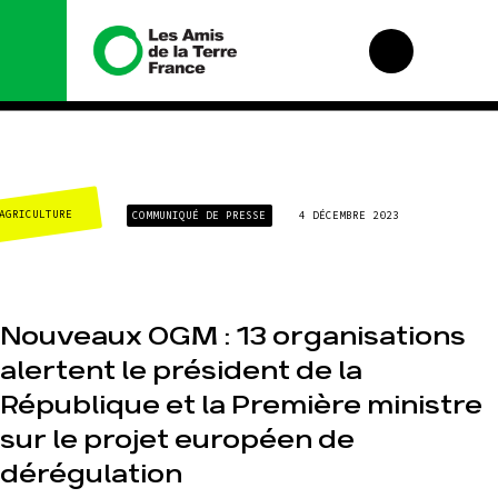
Nous
Nos
connaître
campagnes
AGRICULTURE
COMMUNIQUÉ DE PRESSE
4 DÉCEMBRE 2023
Histoire
Total, rendez-
vous au tribunal
Manifeste
Gaz « naturel », le
grand enfumage
Missions et
méthodes
Nouveaux OGM : 13 organisations
Mode : une
tendance
Valeurs
alertent le président de la
destructrice
Équipes et
Gaz au
République et la Première ministre
fonctionnement
Mozambique, la
violence TOTAL(e)
Le réseau dans le
sur le projet européen de
monde
Nos autres
dérégulation
campagnes
Nos alliés