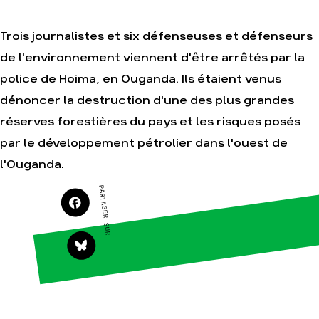
Trois journalistes et six défenseuses et défenseurs
de l'environnement viennent d'être arrêtés par la
Agir
Nos
thématiques
police de Hoima, en Ouganda. Ils étaient venus
Faire un don
Climat – Énergie
dénoncer la destruction d'une des plus grandes
S'engager sur le
terrain
Surproduction
réserves forestières du pays et les risques posés
Agir au quotidien
Agriculture
par le développement pétrolier dans l'ouest de
Soutenir les
Finance
campagnes
l'Ouganda.
Multinationales
Transmettre tout
PARTAGER SUR
ou partie de son
Forêts
patrimoine
Télécharger
gratuitement les
guides éco-
citoyens