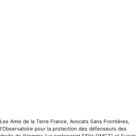
Actualités
Groupes
locaux
Espace presse
Publications
Contact
Les Amis de la Terre France, Avocats Sans Frontières,
l’Observatoire pour la protection des défenseurs des
droits de l’Homme (un partenariat FIDH-OMCT) et Survie