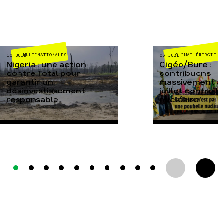
MULTINATIONALES
CLIMAT-ÉNERGIE
10 JUIL
06 JUIL
Nigeria : une action
Cigéo/Bure :
contre Total pour
contribuons
garantir un
massivement a
désinvestissement
juillet contre
responsable
nucléaire