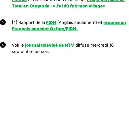
Total en Ouganda : «J’ai dû fuir mon village»
[4] Rapport de la
FIDH
(Anglais seulement) et
résumé en
5
Français conjoint Oxfam/FIDH.
Voir le
journal télévisé de NTV
diffusé mercredi 16
6
septembre au soir.