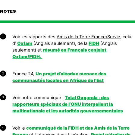
NOTES
Voir les rapports des
Amis de la Terre France
/Survie
, celui
1
d’
Oxfam
(Anglais seulement), de la
FIDH
(Anglais
seulement) et
résumé en Français conjoint
Oxfam/FIDH.
France 24,
Un projet d’oléoduc menace des
2
communautés locales en Afrique de l’Est
Voir notre communiqué :
Total Ouganda : des
3
rapporteurs spéciaux de l’ONU interpellent la
multinationale et les autorités gouvernementales
Voir le
communiqué de la FIDH et des Amis de la Terre
4
France
et l’interview dans Libération,
Projet pétrolier de