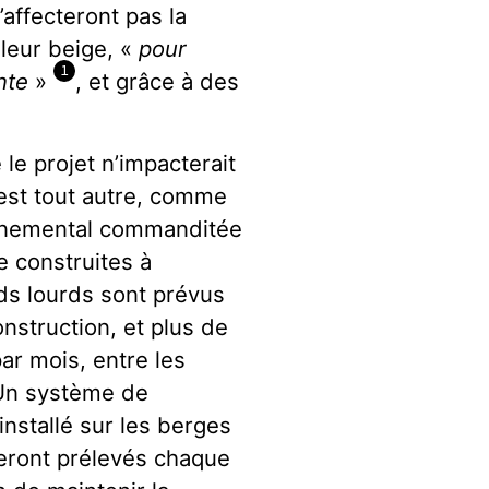
’affecteront pas la
leur beige, «
pour
1
nte
»
, et grâce à des
le projet n’impacterait
 est tout autre, comme
ronnemental commanditée
e construites à
ids lourds sont prévus
nstruction, et plus de
par mois, entre les
. Un système de
nstallé sur les berges
seront prélevés chaque