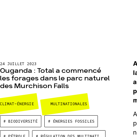
A
24 JUILLET 2023
Ouganda : Total a commencé
l
les forages dans le parc naturel
a
des Murchison Falls
p
m
CLIMAT-ÉNERGIE
MULTINATIONALES
A
# BIODIVERSITÉ
# ÉNERGIES FOSSILES
p
n
# PÉTROLE
# RÉGULATION DES MULTINATIONALES