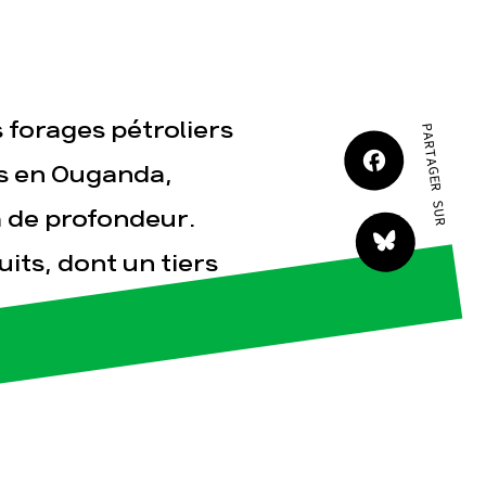
JE M'IMPLIQUE
s forages pétroliers
PARTAGER SUR
ls en Ouganda,
m de profondeur.
tact
its, dont un tiers