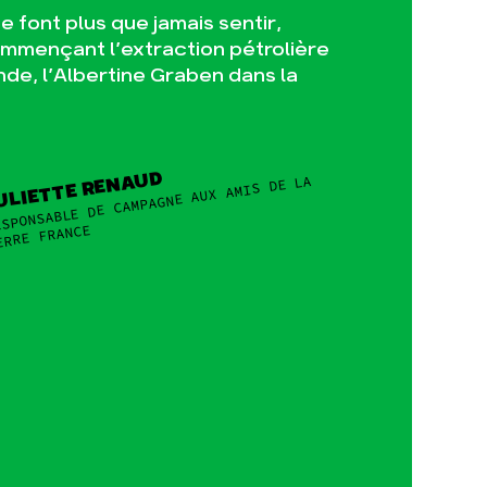
 font plus que jamais sentir,
ommençant l’extraction pétrolière
nde, l’Albertine Graben dans la
ULIETTE RENAUD
SPONSABLE DE CAMPAGNE AUX AMIS DE LA
ERRE FRANCE