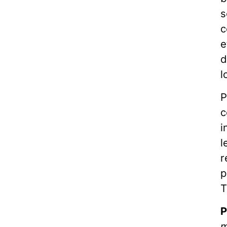
s
c
e
d
l
P
c
i
l
r
p
T
P
m