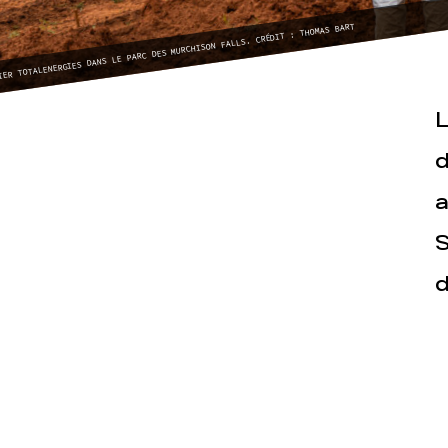
IER TOTALENERGIES DANS LE PARC DES MURCHISON FALLS. CRÉDIT : THOMAS BART
L
d
a
Actualités
Espace pr
S
d