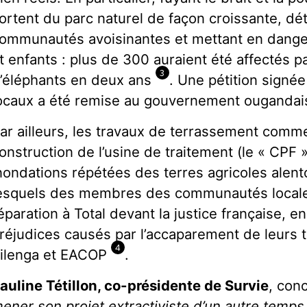
ortent du parc naturel de façon croissante, dét
ommunautés avoisinantes et mettant en dang
t enfants : plus de 300 auraient été affectés p
3
’éléphants en deux ans
. Une pétition signée
ocaux a été remise au gouvernement ougandai
ar ailleurs, les travaux de terrassement comm
onstruction de l’usine de traitement (le « CPF 
nondations répétées des terres agricoles alent
esquels des membres des communautés loca
éparation à Total devant la justice française, e
réjudices causés par l’accaparement de leurs t
4
ilenga et EACOP
.
auline Tétillon, co-présidente de Survie
, conc
ener son projet extractiviste d’un autre temps 