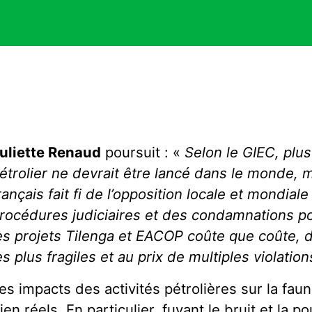
uliette Renaud
poursuit : «
Selon le GIEC, plu
étrolier ne devrait être lancé dans le monde, m
rançais fait fi de l’opposition locale et mondial
rocédures judiciaires et des condamnations po
es projets Tilenga et EACOP coûte que coûte,
es plus fragiles et au prix de multiples violati
es impacts des activités pétrolières sur la fau
ien réels. En particulier, fuyant le bruit et la p