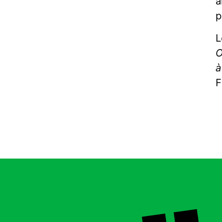
a
p
L
O
à
F