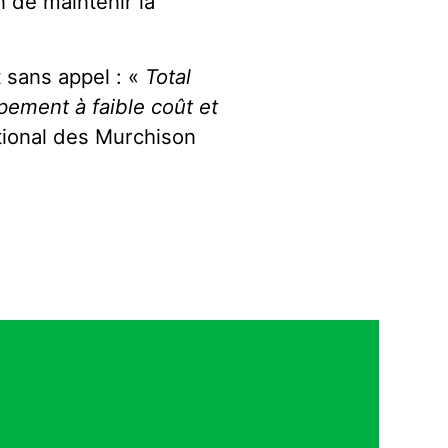
n de maintenir la
 sans appel : «
Total
pement à faible coût et
tional des Murchison