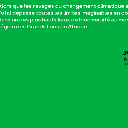
Alors que les ravages du changement climatique se
Total dépasse toutes les limites imaginables en c
dans un des plus hauts lieux de biodiversité au mo
région des Grands Lacs en Afrique.
J
RE
T