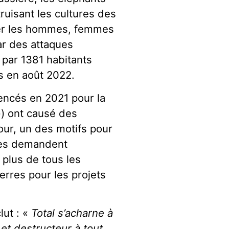
ruisant les cultures des
er les hommes, femmes
ar des attaques
 par 1381 habitants
s en août 2022.
encés en 2021 pour la
») ont causé des
our, un des motifs pour
les demandent
n plus de tous les
erres pour les projets
lut : «
Total s’acharne à
et destructeur à tout