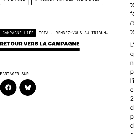
t
f
r
t
CAMPAGNE LIÉE
TOTAL, RENDEZ-VOUS AU TRIBUNAL
RETOUR VERS LA CAMPAGNE
L
q
n
p
PARTAGER SUR
l
c
2
d
p
d