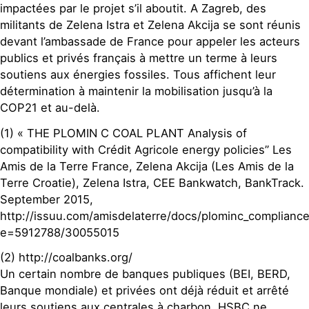
impactées par le projet s’il aboutit. A Zagreb, des
militants de Zelena Istra et Zelena Akcija se sont réunis
devant l’ambassade de France pour appeler les acteurs
publics et privés français à mettre un terme à leurs
soutiens aux énergies fossiles. Tous affichent leur
détermination à maintenir la mobilisation jusqu’à la
COP21 et au-delà.
(1) « THE PLOMIN C COAL PLANT Analysis of
compatibility with Crédit Agricole energy policies” Les
Amis de la Terre France, Zelena Akcija (Les Amis de la
Terre Croatie), Zelena Istra, CEE Bankwatch, BankTrack.
September 2015,
http://issuu.com/amisdelaterre/docs/plominc_complianc
e=5912788/30055015
(2) http://coalbanks.org/
Un certain nombre de banques publiques (BEI, BERD,
Banque mondiale) et privées ont déjà réduit et arrêté
leurs soutiens aux centrales à charbon. HSBC ne