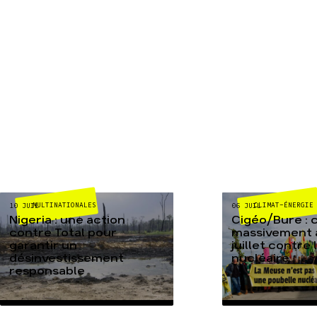
MULTINATIONALES
CLIMAT-ÉNERGIE
10 JUIL
06 JUIL
Nigeria : une action
Cigéo/Bure : 
contre Total pour
massivement a
garantir un
juillet contre
désinvestissement
nucléaire
responsable