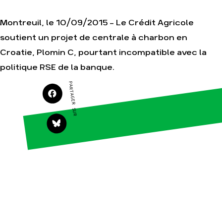
Montreuil, le 10/09/2015 – Le Crédit Agricole
soutient un projet de centrale à charbon en
Agir
Nos
Croatie, Plomin C, pourtant incompatible avec la
thématiques
Faire un don
Climat – Énergie
politique RSE de la banque.
S'engager sur le
terrain
Surproduction
PARTAGER SUR
Agir au quotidien
Agriculture
Soutenir les
Finance
campagnes
Multinationales
Transmettre tout
ou partie de son
Forêts
patrimoine
Télécharger
gratuitement les
guides éco-
citoyens
Actualités