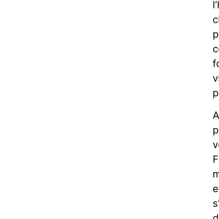
l
c
p
c
f
v
p
A
p
v
F
m
e
s
d