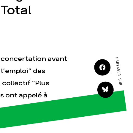
JE M'IMPLIQUE
 Total
e concertation avant
PARTAGER SUR
tact
l’emploi” des
 collectif “Plus
ts ont appelé à