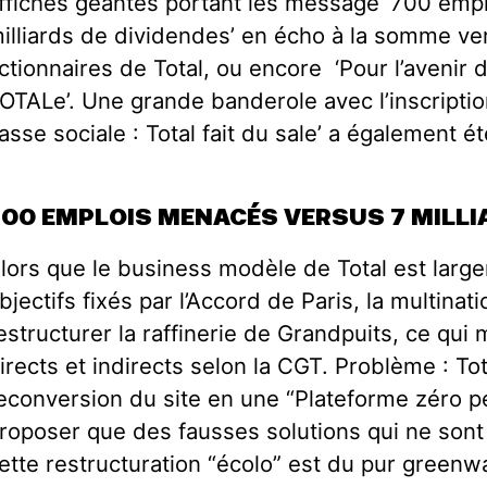
ffiches géantes portant les message ‘700 emp
illiards de dividendes’ en écho à la somme v
ctionnaires de Total, ou encore ‘Pour l’avenir d
OTALe’. Une grande banderole avec l’inscripti
asse sociale : Total fait du sale’ a également 
700 EMPLOIS MENACÉS VERSUS 7 MILLI
lors que le business modèle de Total est larg
bjectifs fixés par l’Accord de Paris, la multinat
estructurer la raffinerie de Grandpuits, ce qu
irects et indirects selon la CGT. Problème : Tota
econversion du site en une “Plateforme zéro pé
roposer que des fausses solutions qui ne sont
ette restructuration “écolo” est du pur green