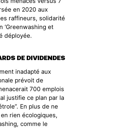
lois menacés versus 7
ersée en 2020 aux
es raffineurs, solidarité
on ‘Greenwashing et
été déployée.
ARDS DE DIVIDENDES
ement inadapté aux
ionale prévoit de
i menacerait 700 emplois
l justifie ce plan par la
trole”. En plus
de ne
 en rien écologiques
,
washing, comme le