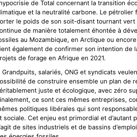
’hypocrisie de Total concernant la transition éc
limatique et la neutralité carbone. Le pétrolier
orter le poids de son soit-disant tournant vert 
ontinue de manière totalement éhontée à déve
ossiles au Mozambique, en Arctique ou encore
ient également de confirmer son intention de
rojets de forage en Afrique en 2021.
 Grandpuits, salariés, ONG et syndicats veule
ossibilité de construire ensemble un plan de 
éritablement juste et écologique, avec zéro su
inalement, ce sont ces mêmes entreprises, co
êmes politiques libérales qui sont responsable
t sociale. Cet enjeu est primordial et d’autant p
’agit de sites industriels et de bassins d’emplois
es énergies fossiles.