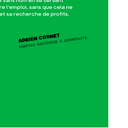
me sans nom en se servant
 l’emploi, sans que cela ne
 et sa recherche de profits.
ADRIEN CORNET
POMPIER RAFFINEUR À GRANDPUITS