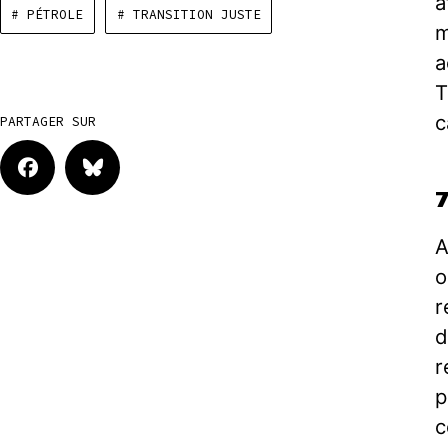
a
# PÉTROLE
# TRANSITION JUSTE
m
a
T
c
PARTAGER SUR
A
o
r
d
r
p
c