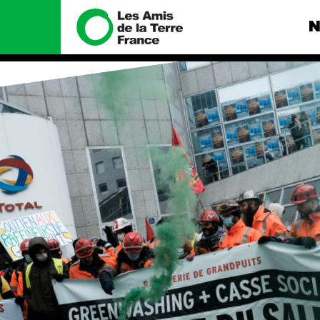
N
Nous connaître
Nos camp
Histoire
Total, rendez-
tribunal
Manifeste
Gaz « naturel »
enfumage
Missions et méthodes
Mode : une te
Valeurs
destructrice
Équipes et
Gaz au Mozambi
fonctionnement
violence TOTAL
Le réseau dans le monde
Nos autres ca
Nos alliés
Je soutiens les Amis de la
Terre