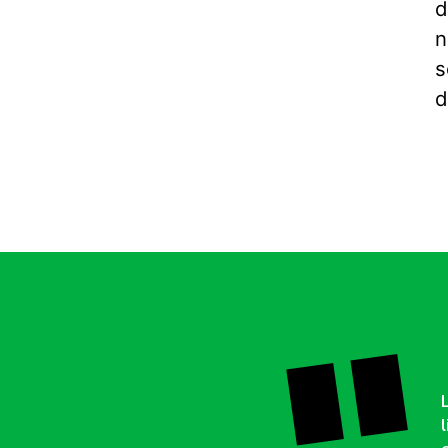
d
n
s
d