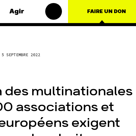
Agir
FAIRE UN DON
s
Groupes
matiques
locaux
5 SEPTEMBRE 2022
t – Énergie
Les Groupes
Locaux des
roduction
Amis de la
Terre agissent
ulture
 des multinationales
au niveau local
nce
pour faire
bouger les
100 associations et
nationales
lignes. Vous
aussi, vous
ts
avez envie de
 européens exigent
passer à
l'action ?