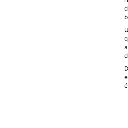
d
b
q
a
d
e
é