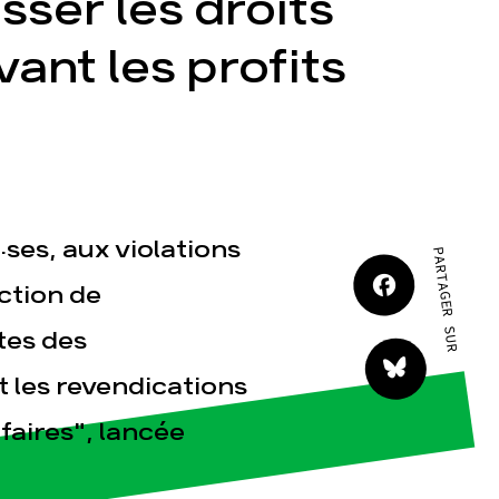
sser les droits
JE M'IMPLIQUE
ant les profits
tact
r·ses, aux violations
PARTAGER SUR
uction de
tes des
t les revendications
faires", lancée