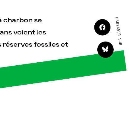
JE M'IMPLIQUE
à charbon se
PARTAGER SUR
kans voient les
 réserves fossiles et
tact