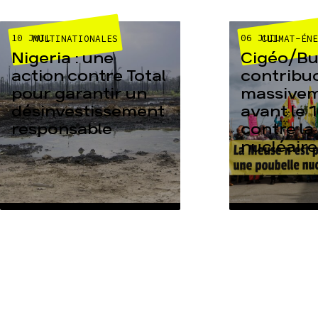
10 JUIL
06 JUIL
MULTINATIONALES
CLIMAT-ÉN
Nigeria : une
Cigéo/Bur
action contre Total
contribu
pour garantir un
massive
désinvestissement
avant le 1
responsable
contre la
nucléaire