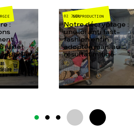
02 JUIL
ERGIE
SURPRODUCTION
e :
Notre décryptage :
ons
une loi anti fast-
ment
fashion enfin
6 juillet
adoptée mais au
 poubelle
résultat mitigé