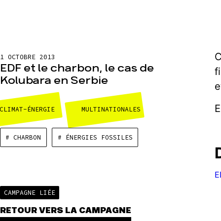
C
1 OCTOBRE 2013
EDF et le charbon, le cas de
f
Kolubara en Serbie
e
E
CLIMAT-ÉNERGIE
MULTINATIONALES
# CHARBON
# ÉNERGIES FOSSILES
E
CAMPAGNE LIÉE
RETOUR VERS LA CAMPAGNE