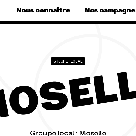
Nous connaître
Nos campagne
gnes
Agir
Nos 
s au
Faire un don
Climat 
S'engager sur le terrain
Surpro
GROUPE LOCAL
OSEL
e grand
Agir au quotidien
Agricul
nce
Soutenir les campagnes
Financ
Transmettre tout ou partie
Multina
e, la
de son patrimoine
)
Forêts
Télécharger gratuitement
agnes
les guides éco-citoyens
Groupe local : Moselle