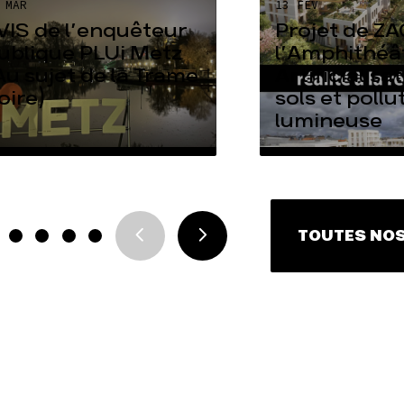
 MAR
13 FÉV
VIS de l’enquêteur
Projet de ZA
ublique PLUi Metz
l’Amphithéâ
Au sujet de la Trame
Artificialisa
oire)
sols et pollu
lumineuse
TOUTES NOS