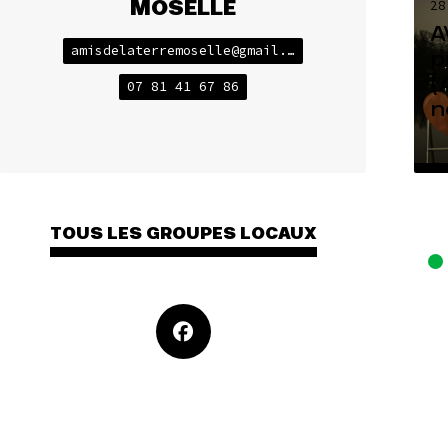
MOSELLE
28
A
amisdelaterremoselle@gmail.com
p
(
07 81 41 67 86
n
TOUS LES GROUPES LOCAUX