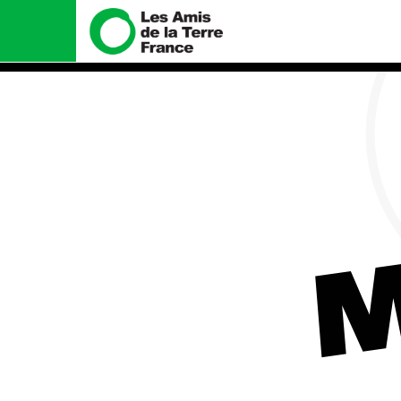
Nous connaître
Nos campa
Histoire
Total, rendez-vou
tribunal
Manifeste
M
Gaz « naturel », l
enfumage
Missions et méthodes
Mode : une tenda
Valeurs
destructrice
Équipes et fonctionnement
Gaz au Mozambiqu
violence TOTAL(e
Le réseau dans le monde
Nos autres camp
Nos alliés
Je soutiens les Amis de la
Terre