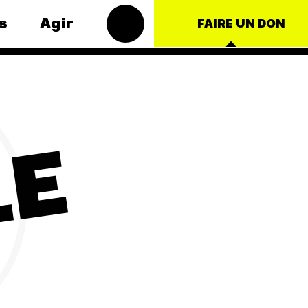
s
Agir
FAIRE UN DON
Groupes
thématiques
locaux
– Énergie
Les Groupes Locaux
duction
LE
des Amis de la Terre
ture
agissent au niveau
local pour faire
e
bouger les lignes.
Vous aussi, vous
tionales
avez envie de passer
à l'action ?
JE M'IMPLIQUE