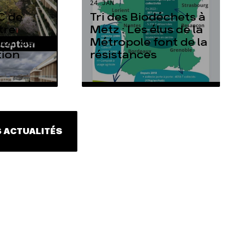
24 JAN
C de
Tri des Biodéchets à
tre
Metz : Les élus de la
tion des
Métropole font de la
tion
résistances
 ACTUALITÉS