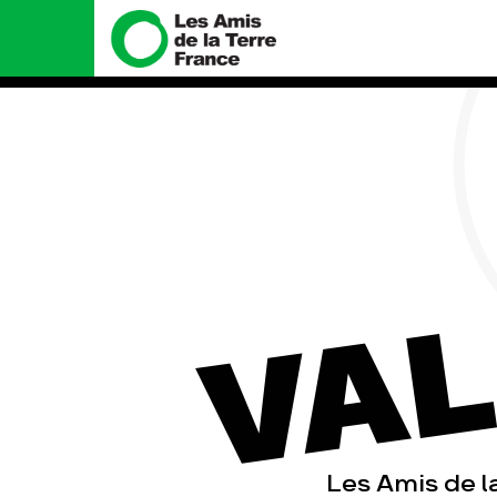
Nous connaître
Nos campa
Histoire
Total, rendez-vou
tribunal
VAL
Manifeste
Gaz « naturel », l
enfumage
Missions et méthodes
Mode : une tenda
Valeurs
destructrice
Équipes et fonctionnement
Gaz au Mozambiqu
violence TOTAL(e
Le réseau dans le monde
Nos autres camp
Nos alliés
Je soutiens les Amis de la
Terre
Les Amis de l