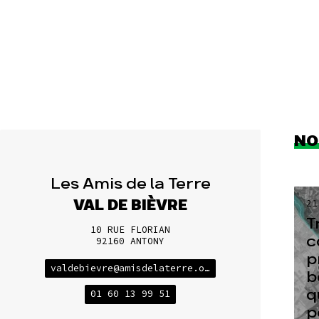
NO
Les Amis de la Terre
VAL DE BIÈVRE
21
T
10 RUE FLORIAN
c
92160 ANTONY
p
valdebievre@amisdelaterre.org
b
q
01 60 13 99 51
p