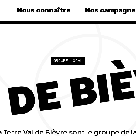
Nous connaître
Nos campagne
gnes
Agir
Nos 
s au
Faire un don
Climat 
 DE BI
S'engager sur le terrain
Surpro
GROUPE LOCAL
e grand
Agir au quotidien
Agricul
nce
Soutenir les campagnes
Financ
Transmettre tout ou partie
Multina
e, la
de son patrimoine
)
Forêts
Télécharger gratuitement
agnes
les guides éco-citoyens
a Terre Val de Bièvre sont le groupe de l