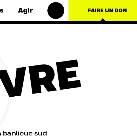
s
Agir
FAIRE UN DON
Groupes
thématiques
locaux
– Énergie
ÈVRE
Les Groupes Locaux
duction
des Amis de la Terre
ture
agissent au niveau
local pour faire
e
bouger les lignes.
Vous aussi, vous
tionales
avez envie de passer
à l'action ?
JE M'IMPLIQUE
a banlieue sud