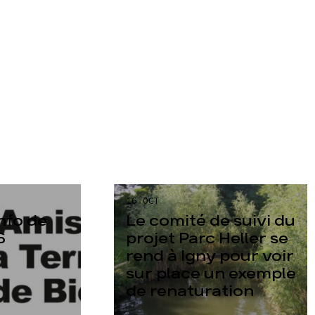
16 OCT
info de
Le comité de suivi du
6
projet Parc Heller se
rend à Igny pour voir
sur place un exemple
de renaturation