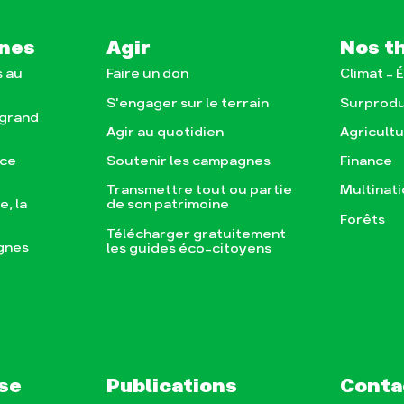
nes
Agir
Nos t
s au
Faire un don
Climat – 
S'engager sur le terrain
Surprodu
 grand
Agir au quotidien
Agricult
nce
Soutenir les campagnes
Finance
Transmettre tout ou partie
Multinat
, la
de son patrimoine
Forêts
Télécharger gratuitement
gnes
les guides éco-citoyens
se
Publications
Conta