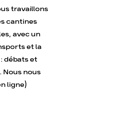
us travaillons
act
les cantines
les, avec un
nsports et la
 : débats et
t. Nous nous
n ligne)