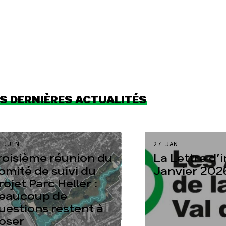
S DERNIÈRES ACTUALITÉS
 JUIN
27 JAN
roisième réunion du
La Lettre d’
omité de suivi du
Janvier 202
rojet Parc Heller :
eaucoup de
uestions restent à
oser