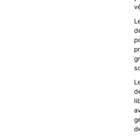
v
L
d
po
pr
g
sc
Le
de
l
a
gé
de