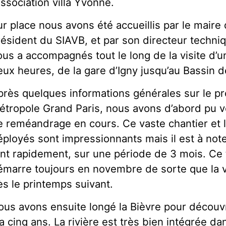
Association villa Yvonne.
r place nous avons été accueillis par le maire
résident du SIAVB, et par son directeur techniq
ous a accompagnés tout le long de la visite d’
eux heures, de la gare d’Igny jusqu’au Bassin
près quelques informations générales sur le pr
étropole Grand Paris, nous avons d’abord pu v
e reméandrage en cours. Ce vaste chantier et 
éployés sont impressionnants mais il est à note
ont rapidement, sur une période de 3 mois. Ce 
émarre toujours en novembre de sorte que la 
ès le printemps suivant.
ous avons ensuite longé la Bièvre pour découvr
a cinq ans. La rivière est très bien intégrée d