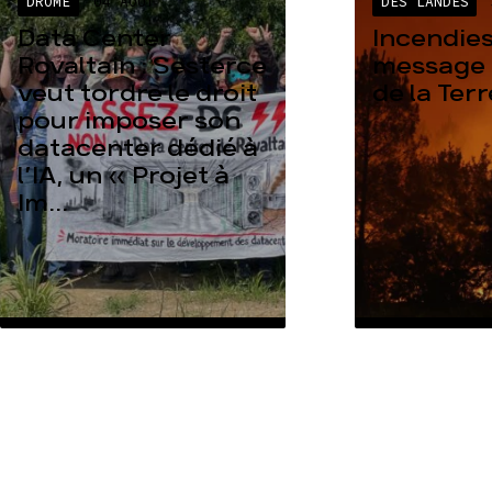
DRÔME
04 AOÛT
DES LANDES
Data Center
Incendies
Rovaltain : Sesterce
message 
veut tordre le droit
de la Ter
pour imposer son
datacenter dédié à
l’IA, un « Projet à
Im...