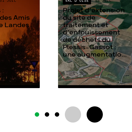
31 JUIL
VAL D'OISE
15 JUIL
 :
Projet d’extension
des Amis
du site de
re Landes
traitement et
d’enfouissement
de déchets du
Plessis-Gassot :
une augmentatio...