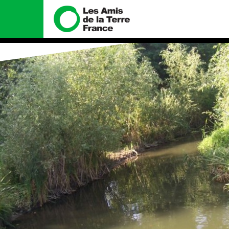
Nous connaître
Nos camp
Histoire
Total, rendez-v
tribunal
Manifeste
Gaz « naturel »,
enfumage
Missions et méthodes
Mode : une ten
Valeurs
destructrice
Équipes et
Gaz au Mozambiq
fonctionnement
violence TOTAL(
Le réseau dans le monde
Nos autres cam
Nos alliés
Je soutiens les Amis de la
Terre