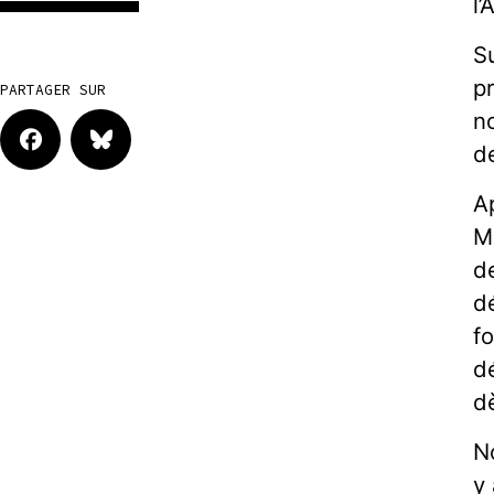
l’
Su
p
PARTAGER SUR
n
d
A
M
d
d
f
d
d
N
y 