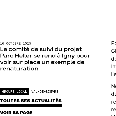
Po
16 OCTOBRE 2025
Le comité de suivi du projet
G
Parc Heller se rend à Igny pour
de
voir sur place un exemple de
In
renaturation
li
N
GROUPE LOCAL
VAL-DE-BIÈVRE
du
r
TOUTES SES ACTUALITÉS
r
VOIR SA PAGE