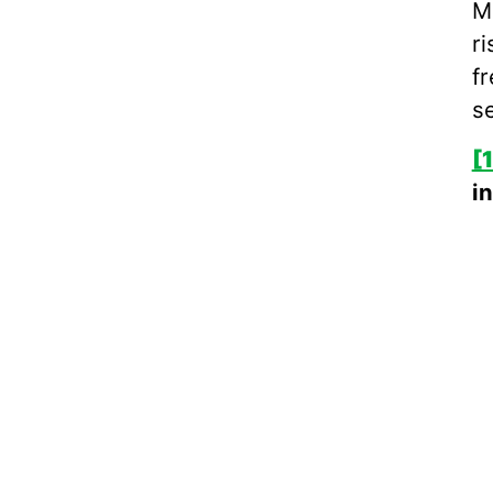
Ma
ri
f
se
[1
i