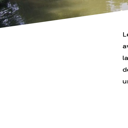
L
Actualités
Espace pr
a
l
d
u