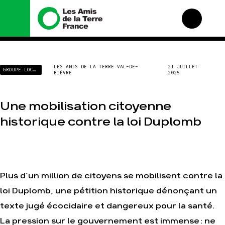
Nous connaître
Nos campagnes
LES AMIS DE LA TERRE VAL-DE-
21 JUILLET
GROUPE LOCAL
BIÈVRE
2025
Histoire
Total, rendez-vous au
tribunal
Manifeste
Gaz « naturel », le
Une mobilisation citoyenne
grand enfumage
Missions et méthodes
Mode : une tendance
historique contre la loi Duplomb
Valeurs
destructrice
Équipes et
Gaz au Mozambique, la
fonctionnement
violence TOTAL(e)
Le réseau dans le
Nos autres campagnes
monde
Plus d’un million de citoyens se mobilisent contre la
Nos alliés
loi Duplomb, une pétition historique dénonçant un
Je soutiens les Amis de
la Terre
texte jugé écocidaire et dangereux pour la santé.
La pression sur le gouvernement est immense : ne