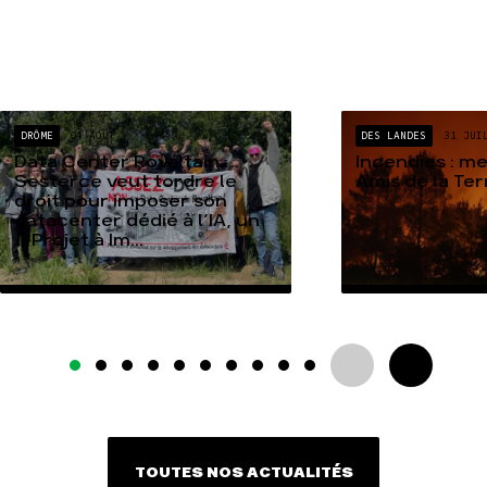
DRÔME
04 AOÛT
DES LANDES
31 JUI
Data Center Rovaltain :
Incendies : m
Sesterce veut tordre le
Amis de la Te
droit pour imposer son
datacenter dédié à l’IA, un
« Projet à Im...
TOUTES NOS ACTUALITÉS