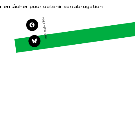
Agir
Nos thématiques
rien lâcher pour obtenir son abrogation !
Faire un don
Climat – Énergie
PARTAGER SUR
S'engager sur le terrain
Surproduction
Agir au quotidien
Agriculture
Soutenir les campagnes
Finance
Transmettre tout ou
Multinationales
partie de son
patrimoine
Forêts
Télécharger
gratuitement les guides
éco-citoyens
Actualités
Groupes locaux
Espace presse
Publications
Contact