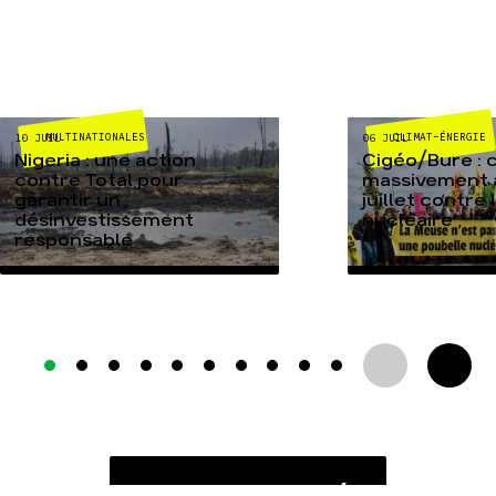
MULTINATIONALES
CLIMAT-ÉNERGIE
10 JUIL
06 JUIL
Nigeria : une action
Cigéo/Bure : 
contre Total pour
massivement a
garantir un
juillet contre
désinvestissement
nucléaire
responsable
TOUTES NOS ACTUALITÉS