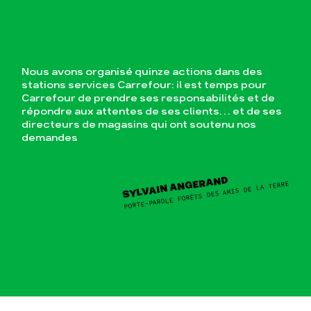
Nous avons organisé quinze actions dans des
stations services Carrefour: il est temps pour
Carrefour de prendre ses responsabilités et de
répondre aux attentes de ses clients… et de ses
directeurs de magasins qui ont soutenu nos
demandes
SYLVAIN ANGERAND
PORTE-PAROLE FORÊTS DES AMIS DE LA TERRE