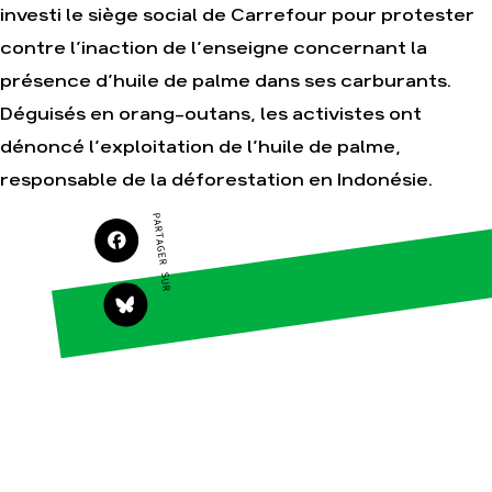
investi le siège social de Carrefour pour protester
contre l’inaction de l’enseigne concernant la
Agir
Nos
présence d’huile de palme dans ses carburants.
thématiques
Faire un don
Déguisés en orang-outans, les activistes ont
Climat – Énergie
S'engager sur le
dénoncé l’exploitation de l’huile de palme,
terrain
Surproduction
responsable de la déforestation en Indonésie.
Agir au quotidien
Agriculture
Soutenir les
Finance
PARTAGER SUR
campagnes
Multinationales
Transmettre tout ou
partie de son
Forêts
patrimoine
Télécharger
gratuitement les
guides éco-citoyens
Actualités
Groupes
locaux
Espace presse