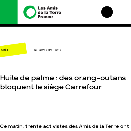
Nous connaître
Nos campagnes
FORÊT
16 NOVEMBRE 2017
Histoire
Total, rendez-vous
au tribunal
Manifeste
Gaz « naturel », le
grand enfumage
Missions et
méthodes
Huile de palme : des orang-outans
Mode : une tendance
destructrice
Valeurs
bloquent le siège Carrefour
Gaz au Mozambique,
Équipes et
la violence TOTAL(e)
fonctionnement
Nos autres
Le réseau dans le
campagnes
monde
Nos alliés
Je soutiens les Amis
Ce matin, trente activistes des Amis de la Terre ont
de la Terre