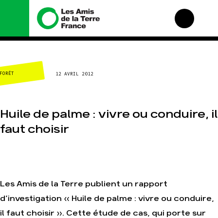
Nous connaître
Nos campagnes
FORÊT
12 AVRIL 2012
Histoire
Total, rendez-vous au
tribunal
Manifeste
Gaz « naturel », le
grand enfumage
Missions et méthodes
Huile de palme : vivre ou conduire, il
Mode : une tendance
Valeurs
destructrice
faut choisir
Équipes et
Gaz au Mozambique, la
fonctionnement
violence TOTAL(e)
Le réseau dans le
Nos autres campagnes
monde
Nos alliés
Les Amis de la Terre publient un rapport
Je soutiens les Amis de
la Terre
d’investigation « Huile de palme : vivre ou conduire,
il faut choisir ». Cette étude de cas, qui porte sur