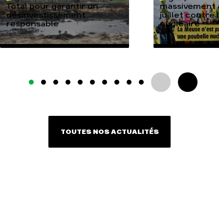
Total pour garantir un
massivement a
désinvestissement
juillet contre
responsable
nucléaire
TOUTES NOS ACTUALITÉS