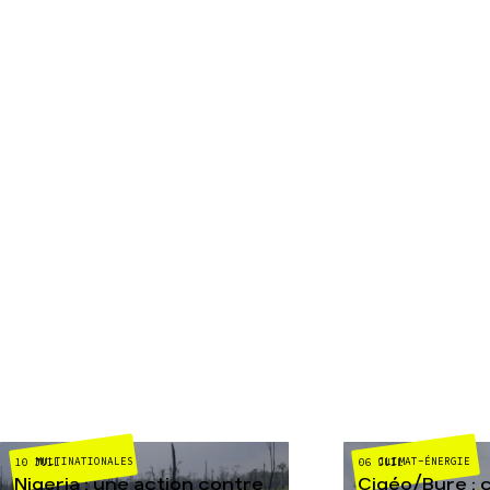
MULTINATIONALES
CLIMAT-ÉNERGIE
10 JUIL
06 JUIL
Nigeria : une action contre
Cigéo/Bure : 