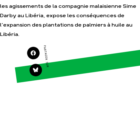
les agissements de la compagnie malaisienne Sime
Agir
Nos thématiques
Faire un don
Climat – Énergie
Darby au Libéria, expose les conséquences de
S'engager sur le terrain
Surproduction
l’expansion des plantations de palmiers à huile au
Agir au quotidien
Agriculture
Libéria.
Soutenir les
Finance
campagnes
PARTAGER SUR
Multinationales
Transmettre tout ou
partie de son
Forêts
patrimoine
Télécharger
gratuitement les
guides éco-citoyens
Actualités
Groupes locaux
Espace presse
Publications
Contact