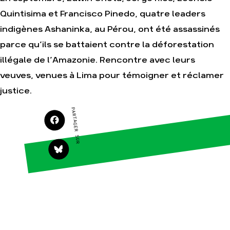
Quintisima et Francisco Pinedo, quatre leaders
Agir
Nos thématiques
indigènes Ashaninka, au Pérou, ont été assassinés
Faire un don
Climat – Énergie
parce qu’ils se battaient contre la déforestation
S'engager sur le
Surproduction
terrain
illégale de l’Amazonie. Rencontre avec leurs
Agriculture
Agir au quotidien
veuves, venues à Lima pour témoigner et réclamer
Finance
Soutenir les
justice.
campagnes
Multinationales
Transmettre tout ou
Forêts
PARTAGER SUR
partie de son
patrimoine
Télécharger
gratuitement les
guides éco-citoyens
Actualités
Groupes
locaux
Espace presse