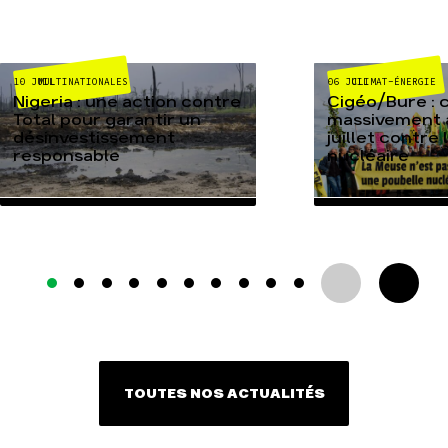
MULTINATIONALES
CLIMAT-ÉNERGIE
10 JUIL
06 JUIL
Nigeria : une action contre
Cigéo/Bure : 
Total pour garantir un
massivement a
désinvestissement
juillet contre
responsable
nucléaire
TOUTES NOS ACTUALITÉS