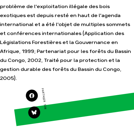
problème de l'exploitation illégale des bois
Agir
Nos thématiques
exotiques est depuis resté en haut de l'agenda
Faire un don
Climat – Énergie
international et a été l'objet de multiples sommets
S'engager sur le
Surproduction
terrain
et conférences internationales (Application des
Agriculture
Agir au quotidien
Législations Forestières et la Gouvernance en
Finance
Soutenir les
Afrique, 1999; Partenariat pour les forêts du Bassin
campagnes
Multinationales
du Congo, 2002, Traité pour la protection et la
Transmettre tout ou
Forêts
partie de son
gestion durable des forêts du Bassin du Congo,
patrimoine
2005).
Télécharger
gratuitement les
guides éco-citoyens
PARTAGER SUR
Actualités
Groupes
locaux
Espace presse
Publications