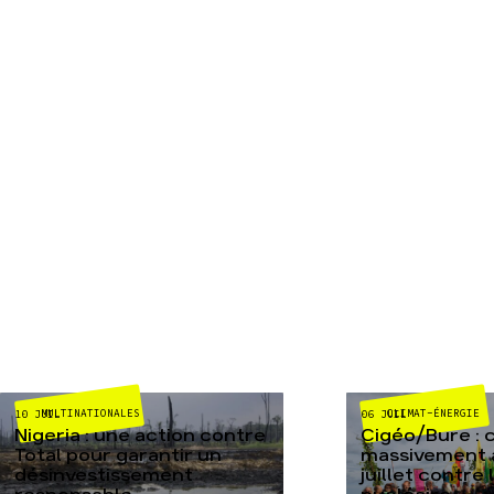
MULTINATIONALES
CLIMAT-ÉNERGIE
10 JUIL
06 JUIL
Nigeria : une action contre
Cigéo/Bure : 
Total pour garantir un
massivement a
désinvestissement
juillet contre