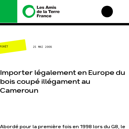
Nous connaître
Nos campagnes
FORÊT
25 MAI 2008
Histoire
Total, rendez-vous au
tribunal
Manifeste
Gaz « naturel », le
grand enfumage
Missions et méthodes
Importer légalement en Europe du
Mode : une tendance
Valeurs
destructrice
bois coupé illégament au
Équipes et
Gaz au Mozambique,
fonctionnement
Cameroun
la violence TOTAL(e)
Le réseau dans le
Nos autres
monde
campagnes
Nos alliés
Je soutiens les Amis
de la Terre
Abordé pour la première fois en 1998 lors du G8, le