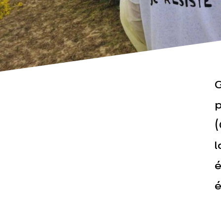
G
Actualités
Espace pr
p
(
l
é
é