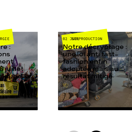
02 JUIL
ERGIE
SURPRODUCTION
e :
Notre décryptage :
ons
une loi anti fast-
ment
fashion enfin
6 juillet
adoptée mais au
 poubelle
résultat mitigé