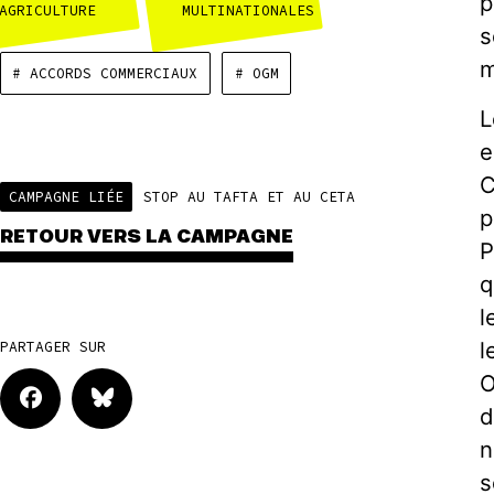
p
AGRICULTURE
MULTINATIONALES
s
m
# ACCORDS COMMERCIAUX
# OGM
L
e
C
CAMPAGNE LIÉE
STOP AU TAFTA ET AU CETA
p
RETOUR VERS LA CAMPAGNE
P
q
l
l
PARTAGER SUR
O
d
n
s