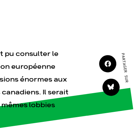
JE M'IMPLIQUE
nt pu consulter le
PARTAGER SUR
tact
nion européenne
ssions énormes aux
canadiens. Il serait
x mêmes lobbies