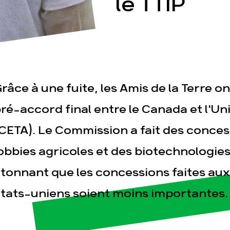
le TTIP
râce à une fuite, les Amis de la Terre o
esse
Publications
Con
ré-accord final entre le Canada et l'U
CETA). Le Commission a fait des conce
obbies agricoles et des biotechnologies 
tonnant que les concessions faites au
tats-uniens soient moins importantes.