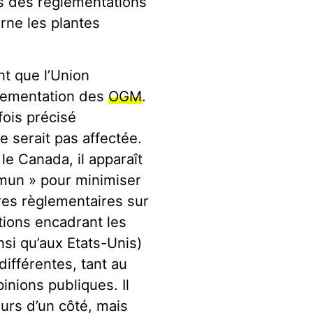
s des règlementations
rne les plantes
nt que l’Union
lementation des
OGM
.
ois précisé
 serait pas affectée.
e Canada, il apparaît
mun » pour minimiser
es règlementaires sur
tions encadrant les
si qu’aux Etats-Unis)
différentes, tant au
pinions publiques. Il
urs d’un côté, mais