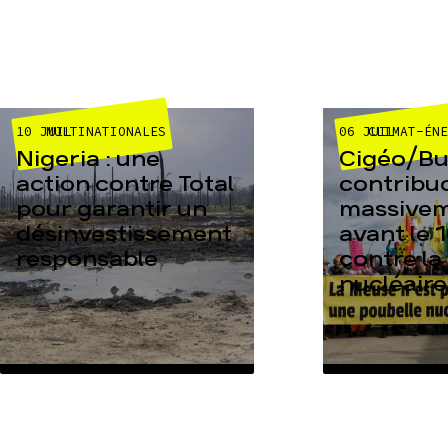
10 JUIL
06 JUIL
MULTINATIONALES
CLIMAT-ÉN
Nigeria : une
Cigéo/Bur
action contre Total
contribu
pour garantir un
massive
désinvestissement
avant le 1
responsable
contre la
nucléaire