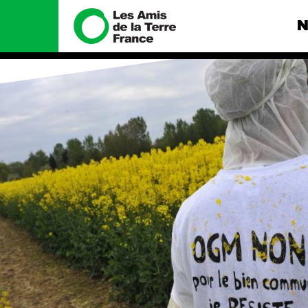
N
Nous connaître
Nos camp
Histoire
Total, rendez-
tribunal
Manifeste
Gaz « naturel »
enfumage
Missions et méthodes
Mode : une te
Valeurs
destructrice
Équipes et
Gaz au Mozambi
fonctionnement
violence TOTAL
Le réseau dans le monde
Nos autres ca
Nos alliés
Je soutiens les Amis de la
Terre