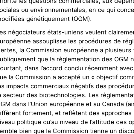
riorité les questions commerciales, aux dépen
ociales ou environnementales, en ce qui conce
odifiées génétiquement (OGM).
es négociateurs états-uniens veulent claireme
uropéenne assouplisse les procédures de rég
ertes, la Commission européenne a plusieurs f
ubliquement que la règlementation des OGM ne
ourtant, dans l’accord conclu récemment avec l
ue la Commission a accepté un « objectif com
es impacts commerciaux négatifs des procédur
e secteur des biotechnologies. Les règlementa
GM dans l’Union européenne et au Canada (ain
iffèrent fortement, et reflètent des approches 
iveau politique qu’au niveau de l’attitude des o
emble bien que la Commission tienne un disco