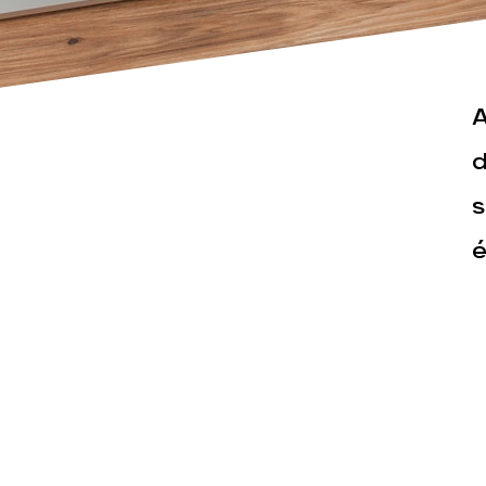
A
d
s
Actualités
Espace pr
é