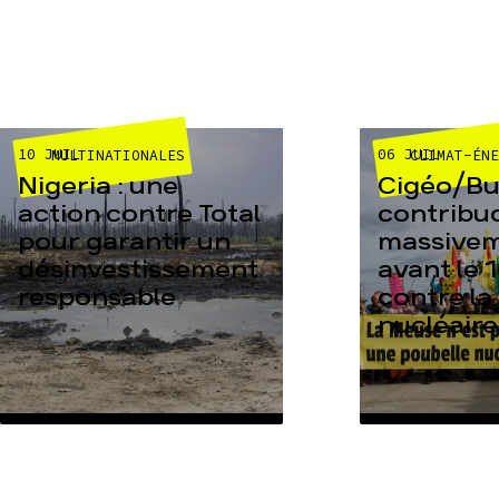
10 JUIL
06 JUIL
MULTINATIONALES
CLIMAT-ÉN
Nigeria : une
Cigéo/Bur
action contre Total
contribu
pour garantir un
massive
désinvestissement
avant le 1
responsable
contre la
nucléaire