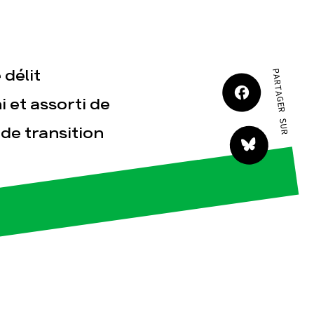
JE M'IMPLIQUE
délit
PARTAGER SUR
 et assorti de
 de transition
tact