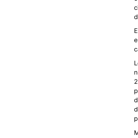
c
d
E
e
c
L
n
2
p
d
d
p
M