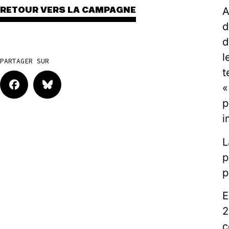
A
RETOUR VERS LA CAMPAGNE
d
d
l
PARTAGER SUR
t
«
p
i
L
p
p
E
2
c