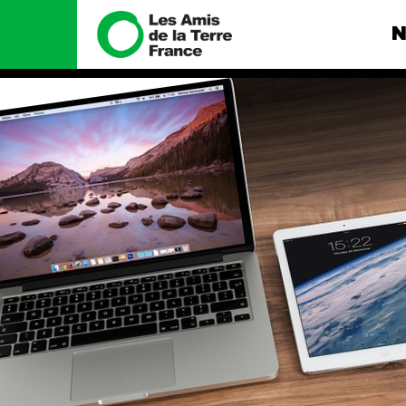
N
Nous connaître
Nos camp
Histoire
Total, rendez-
tribunal
Manifeste
Gaz « naturel »
enfumage
Missions et méthodes
Mode : une te
Valeurs
destructrice
Équipes et
Gaz au Mozambi
fonctionnement
violence TOTAL
Le réseau dans le monde
Nos autres ca
Nos alliés
Je soutiens les Amis de la
Terre