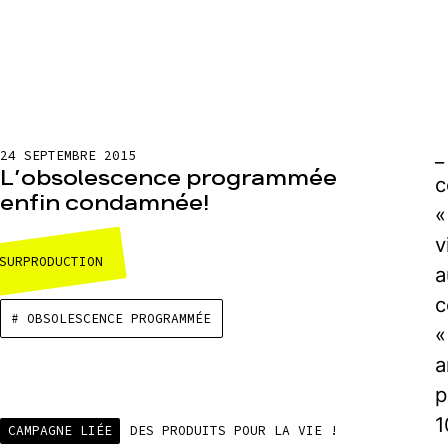
24 SEPTEMBRE 2015
L’obsolescence programmée
enfin condamnée!
«
v
SURPRODUCTION
a
c
# OBSOLESCENCE PROGRAMMÉE
«
a
p
1
CAMPAGNE LIÉE
DES PRODUITS POUR LA VIE !