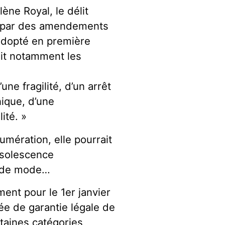
lène Royal, le délit
t par des amendements
 adopté en première
ait notamment les
une fragilité, d’un arrêt
ique, d’une
ité. »
umération, elle pourrait
bsolescence
, de mode…
ent pour le 1er janvier
rée de garantie légale de
rtaines catégories