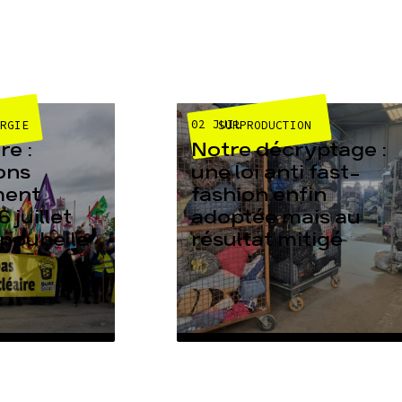
02 JUIL
ERGIE
SURPRODUCTION
e :
Notre décryptage :
ons
une loi anti fast-
ment
fashion enfin
6 juillet
adoptée mais au
 poubelle
résultat mitigé