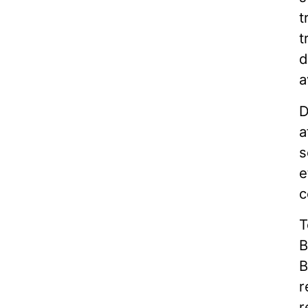
t
t
d
a
D
a
s
e
c
T
B
B
r
r