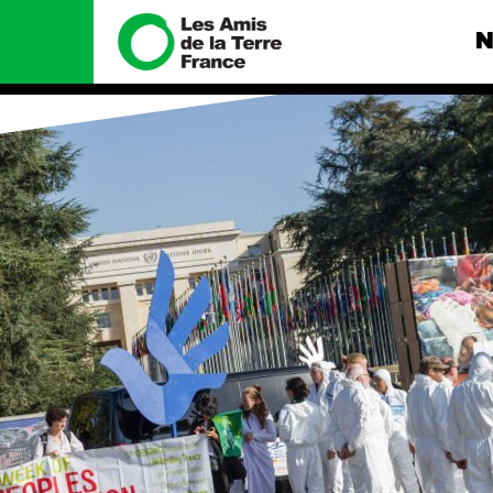
N
Nous connaître
Nos camp
Histoire
Total, rendez-
tribunal
Manifeste
Gaz « naturel »
enfumage
Missions et méthodes
Mode : une te
Valeurs
destructrice
Équipes et
Gaz au Mozambi
fonctionnement
violence TOTAL
Le réseau dans le monde
Nos autres ca
Nos alliés
Je soutiens les Amis de la
Terre