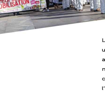
L
Actualités
Espace pr
u
a
n
c
l