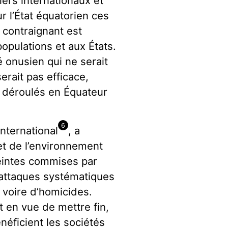
iers internationaux et
ur l’État équatorien ces
 contraignant est
opulations et aux États.
é onusien qui ne serait
erait pas efficace,
 déroulés en Équateur
6
nternational
, a
et de l’environnement
teintes commises par
’attaques systématiques
, voire d’homicides.
t en vue de mettre fin,
néficient les sociétés