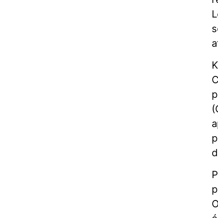
L
s
a
K
C
p
(
a
p
d
P
p
O