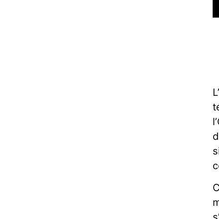
L
t
l
d
s
c
C
m
s