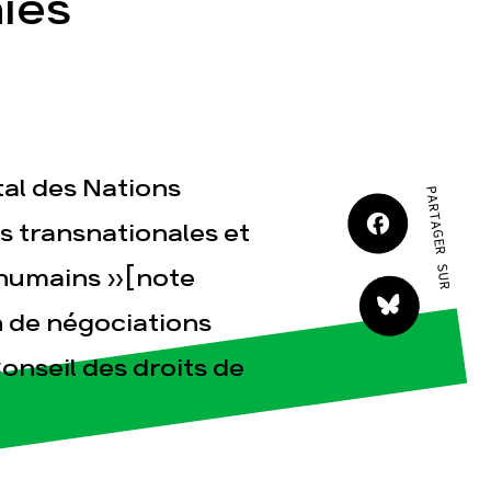
ies
JE M'IMPLIQUE
al des Nations
PARTAGER SUR
tact
és transnationales et
s humains »[note
 de négociations
onseil des droits de