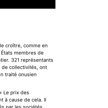
 de croître, comme en
s États membres de
ntier. 321 représentants
de collectivités, ont
un traité onusien
« Le prix des
 à cause de cela. Il
s par les sociétés