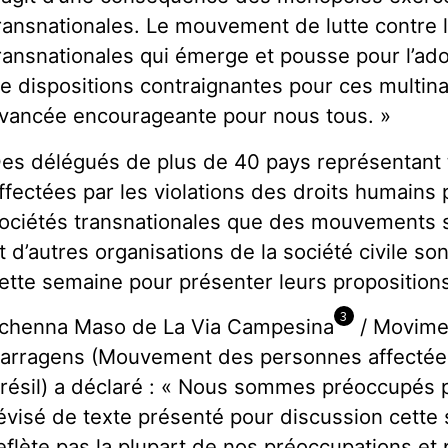
ransnationales. Le mouvement de lutte contre 
ransnationales qui émerge et pousse pour l’ad
e dispositions contraignantes pour ces multina
vancée encourageante pour nous tous. »
es délégués de plus de 40 pays représentan
ffectées par les violations des droits humains
ociétés transnationales que des mouvements s
t d’autres organisations de la société civile s
ette semaine pour présenter leurs proposition
3
chenna Maso de La Via Campesina
/ Movimen
arragens (Mouvement des personnes affectées
résil) a déclaré : « Nous sommes préoccupés p
évisé de texte présenté pour discussion cette 
eflète pas la plupart de nos préoccupations et 