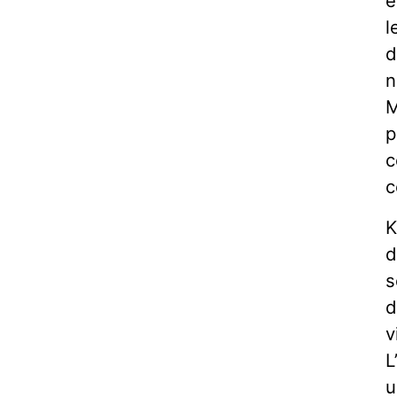
é
l
d
n
M
p
c
c
K
d
s
d
v
L
u