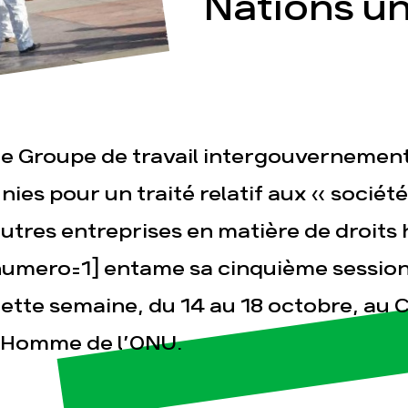
Nations un
e Groupe de travail intergouvernement
esse
Publications
Con
nies pour un traité relatif aux « sociét
utres entreprises en matière de droit
umero=1] entame sa cinquième session
ette semaine, du 14 au 18 octobre, au C
’Homme de l’ONU.