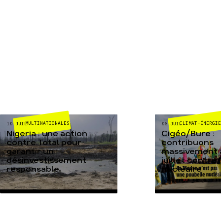
MULTINATIONALES
CLIMAT-ÉNERGI
10 JUIL
06 JUIL
Nigeria : une action
Cigéo/Bure :
contre Total pour
contribuons
garantir un
massivement a
désinvestissement
juillet contre
responsable
nucléaire