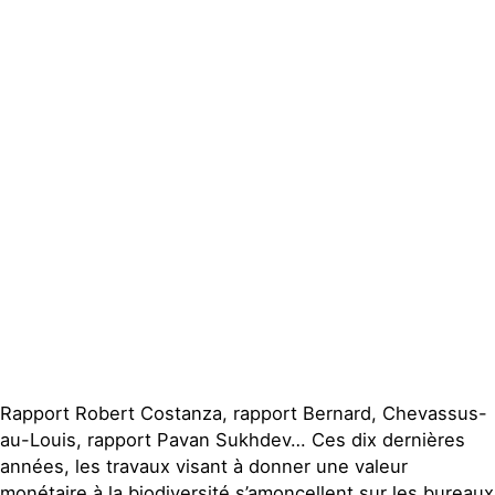
Actualités
Groupes
locaux
Espace presse
Publications
Contact
Rapport Robert Costanza, rapport Bernard, Chevassus-
au-Louis, rapport Pavan Sukhdev… Ces dix dernières
années, les travaux visant à donner une valeur
monétaire à la biodiversité s’amoncellent sur les bureaux