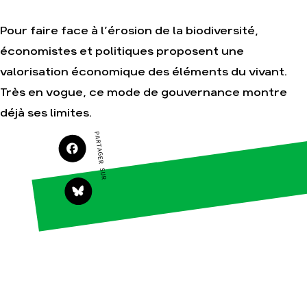
Je soutiens les
Amis de la Terre
Pour faire face à l’érosion de la biodiversité,
économistes et politiques proposent une
valorisation économique des éléments du vivant.
Agir
Nos
Très en vogue, ce mode de gouvernance montre
thématiques
Faire un don
déjà ses limites.
Climat – Énergie
S'engager sur le
terrain
Surproduction
PARTAGER SUR
Agir au quotidien
Agriculture
Soutenir les
Finance
campagnes
Multinationales
Transmettre tout
ou partie de son
Forêts
patrimoine
Télécharger
gratuitement les
guides éco-
citoyens