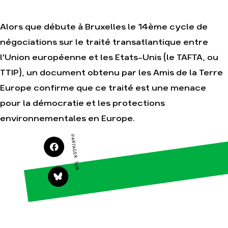
Alors que débute à Bruxelles le 14ème cycle de
Agir
Nos
négociations sur le traité transatlantique entre
thématiques
Faire un don
l'Union européenne et les Etats-Unis (le TAFTA, ou
Climat – Énergie
S'engager sur le
terrain
TTIP), un document obtenu par les Amis de la Terre
Surproduction
Agir au quotidien
Europe confirme que ce traité est une menace
Agriculture
Soutenir les
pour la démocratie et les protections
Finance
campagnes
Multinationales
environnementales en Europe.
Transmettre tout ou
partie de son
Forêts
patrimoine
PARTAGER SUR
Télécharger
gratuitement les
guides éco-citoyens
Actualités
Groupes
locaux