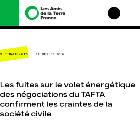
Nous connaître
Nos campagnes
CLIMAT-ÉNERGIE
11 JUILLET 2016
Histoire
Total, rendez-vous
au tribunal
Manifeste
Gaz « naturel », le
grand enfumage
Missions et
méthodes
Mode : une tendance
Les fuites sur le volet énergétique
destructrice
Valeurs
des négociations du TAFTA
Gaz au Mozambique,
Équipes et
la violence TOTAL(e)
fonctionnement
confirment les craintes de la
Nos autres
Le réseau dans le
société civile
campagnes
monde
Nos alliés
Je soutiens les Amis
de la Terre