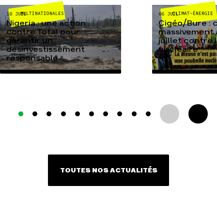
MULTINATIONALES
CLIMAT-ÉNERGIE
10 JUIL
06 JUIL
Nigeria : une action
Cigéo/Bure : 
contre Total pour
massivement a
garantir un
juillet contre
désinvestissement
nucléaire
responsable
TOUTES NOS ACTUALITÉS