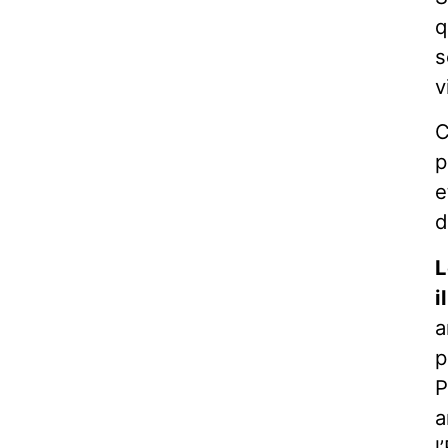
q
s
v
C
p
e
d
L
i
a
p
P
a
l