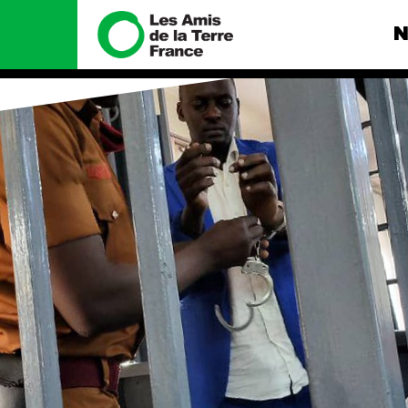
N
Nous connaître
Nos camp
Histoire
Total, rendez-
tribunal
Manifeste
Gaz « naturel »
enfumage
Missions et méthodes
Mode : une te
Valeurs
destructrice
Équipes et
Gaz au Mozambi
fonctionnement
violence TOTAL
Le réseau dans le monde
Nos autres ca
Nos alliés
Je soutiens les Amis de la
Terre