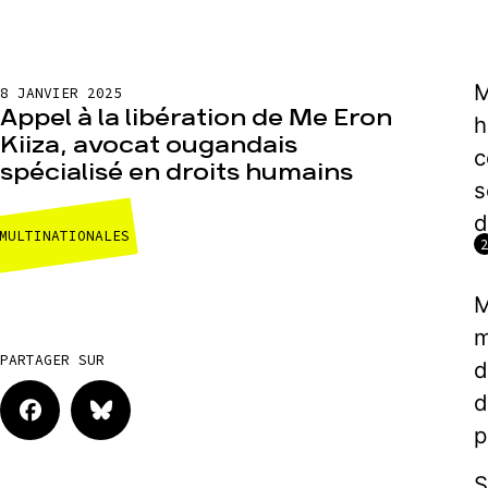
M
8 JANVIER 2025
Appel à la libération de Me Eron
h
Kiiza, avocat ougandais
c
spécialisé en droits humains
s
d
MULTINATIONALES
M
m
PARTAGER SUR
d
d
p
S