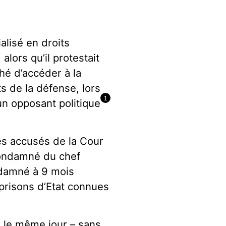
alisé en droits
alors qu’il protestait
hé d’accéder à la
ts de la défense, lors
1
un opposant politique
es accusés de la Cour
 condamné du chef
ndamné à 9 mois
 prisons d’Etat connues
 le même jour – sans