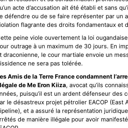
u’un acte d’accusation ait été établi et sans qu’i
e défendre ou de se faire représenter par un a
iolation flagrante des droits fondamentaux et d
ette peine viole ouvertement la loi ougandaise,
our outrage à un maximum de 30 jours. En impo
t draconienne, le cour martiale envoie un mess
issidence ne sera pas tolérée.
es Amis de la Terre France condamnent l’arre
llégale de Me Eron Kiiza
, avocat qu’ils connai
nnées, puisqu’il est un ardent défenseur de
ar le désastreux projet pétrolier EACOP (East 
ipeline), et a assuré la représentation juridiq
rrêtés de manière illégale pour avoir manifest
’EACOP.