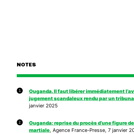
NOTES
1
Ouganda. Il faut libérer immédiatement l’av
jugement scandaleux rendu par un tribunal
janvier 2025
2
Ouganda: reprise du procès d’une figure de
martiale
, Agence France-Presse, 7 janvier 2