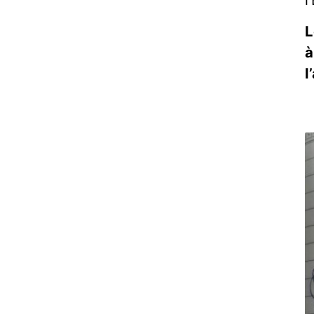
L
à
l