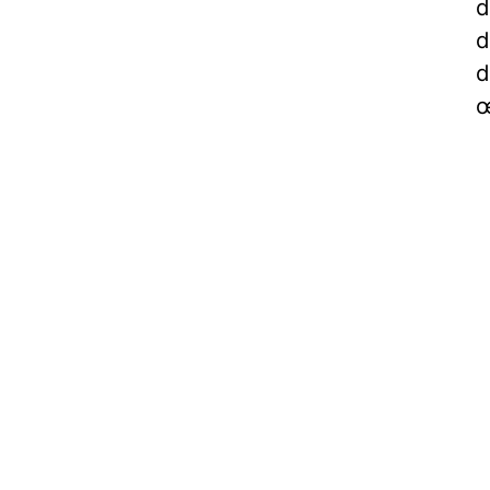
d
d
d
œ