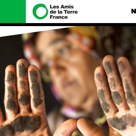
N
Nous connaître
Nos camp
Histoire
Total, rendez-
tribunal
Manifeste
Gaz « naturel »
enfumage
Missions et méthodes
Mode : une te
Valeurs
destructrice
Équipes et
Gaz au Mozambi
fonctionnement
violence TOTAL
Le réseau dans le monde
Nos autres ca
Nos alliés
Je soutiens les Amis de la
Terre