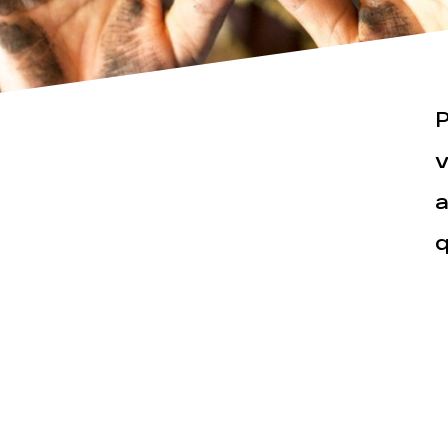
P
v
a
Actualités
Espace pr
q