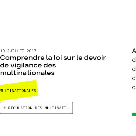
A
19 JUILLET 2017
Comprendre la loi sur le devoir
d
de vigilance des
d
multinationales
c
c
MULTINATIONALES
# RÉGULATION DES MULTINATIONALES