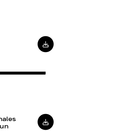
nales
 un