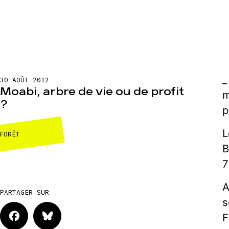
_
30 AOÛT 2012
Moabi, arbre de vie ou de profit
m
?
p
L
FORÊT
B
7
A
PARTAGER SUR
s
F