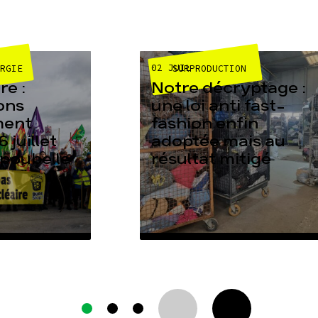
02 JUIL
ERGIE
SURPRODUCTION
e :
Notre décryptage :
ons
une loi anti fast-
ment
fashion enfin
6 juillet
adoptée mais au
 poubelle
résultat mitigé