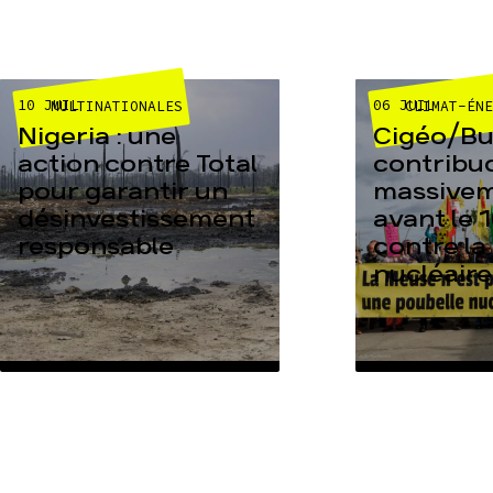
10 JUIL
06 JUIL
MULTINATIONALES
CLIMAT-ÉN
Nigeria : une
Cigéo/Bur
action contre Total
contribu
pour garantir un
massive
désinvestissement
avant le 1
responsable
contre la
nucléaire