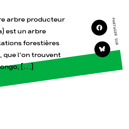
JE M'IMPLIQUE
re arbre producteur
PARTAGER SUR
) est un arbre
ations forestières
, que l’on trouvent
tact
 Congo, […]