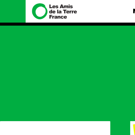
Nous connaître
Nos camp
Histoire
Total, rendez-v
tribunal
Manifeste
Gaz « naturel »,
enfumage
Missions et méthodes
Mode : une ten
Valeurs
destructrice
Équipes et
Gaz au Mozambi
fonctionnement
violence TOTAL
Le réseau dans le monde
Nos autres ca
Nos alliés
Je soutiens les Amis de la
Terre