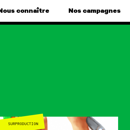
Nous connaître
Nos campagnes
agnes
Agir
Nos
ous au
Faire un don
Clima
S'engager sur le terrain
Surp
 le grand
Agir au quotidien
Agric
dance
Soutenir les campagnes
Finan
Transmettre tout ou
Multi
que, la
partie de son patrimoine
(e)
Forêt
Télécharger
mpagnes
gratuitement les guides
éco-citoyens
SURPRODUCTION