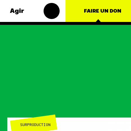
Agir
FAIRE UN DON
Groupes
 thématiques
locaux
t – Énergie
Les Groupes
roduction
Locaux des
ulture
Amis de la Terre
agissent au
ce
niveau local
pour faire
nationales
bouger les
lignes. Vous
s
aussi, vous avez
envie de passer
à l'action ?
SURPRODUCTION
JE M'IMPLIQUE