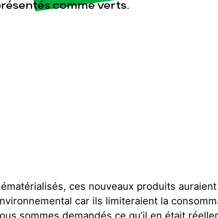
résentés comme verts.
ématérialisés, ces nouveaux produits auraient 
nvironnemental car ils limiteraient la consomm
ous sommes demandés ce qu’il en était réellem