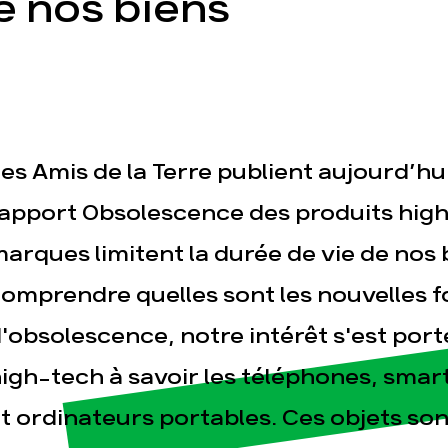
e nos biens
es Amis de la Terre publient aujourd’h
esse
Publications
Con
apport Obsolescence des produits hig
arques limitent la durée de vie de nos 
omprendre quelles sont les nouvelles 
'obsolescence, notre intérêt s'est port
igh-tech à savoir les téléphones, smar
t ordinateurs portables. Ces objets so