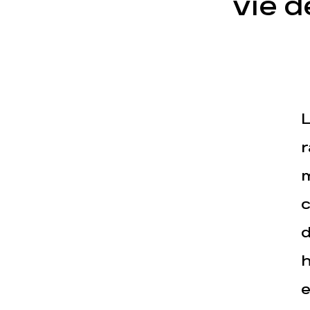
vie d
L
Actualités
Espace pr
r
m
c
d
h
e