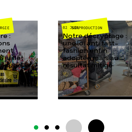
02 JUIL
ERGIE
SURPRODUCTION
e :
Notre décryptage :
ons
une loi anti fast-
ment
fashion enfin
6 juillet
adoptée mais au
 poubelle
résultat mitigé