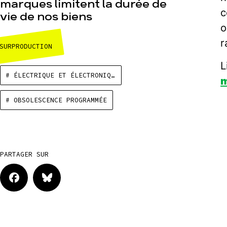
marques limitent la durée de
c
vie de nos biens
o
r
SURPRODUCTION
L
# ÉLECTRIQUE ET ÉLECTRONIQUE
m
# OBSOLESCENCE PROGRAMMÉE
PARTAGER SUR