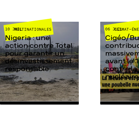
10 JUIL
06 JUIL
MULTINATIONALES
CLIMAT-ÉN
Nigeria : une
Cigéo/Bur
action contre Total
contribu
pour garantir un
massive
désinvestissement
avant le 1
responsable
contre la
nucléaire