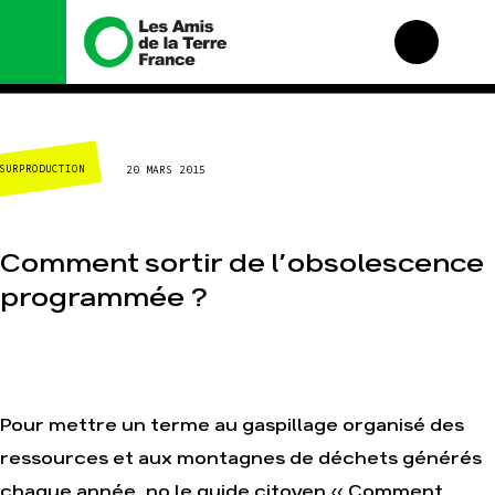
Nous connaître
Nos campagnes
SURPRODUCTION
20 MARS 2015
Histoire
Total, rendez-vous au
tribunal
Manifeste
Gaz « naturel », le
grand enfumage
Missions et méthodes
Comment sortir de l’obsolescence
Mode : une tendance
Valeurs
destructrice
programmée ?
Équipes et
Gaz au Mozambique, la
fonctionnement
violence TOTAL(e)
Le réseau dans le
Nos autres campagnes
monde
Nos alliés
Pour mettre un terme au gaspillage organisé des
Je soutiens les Amis de
la Terre
ressources et aux montagnes de déchets générés
chaque année, no le guide citoyen « Comment