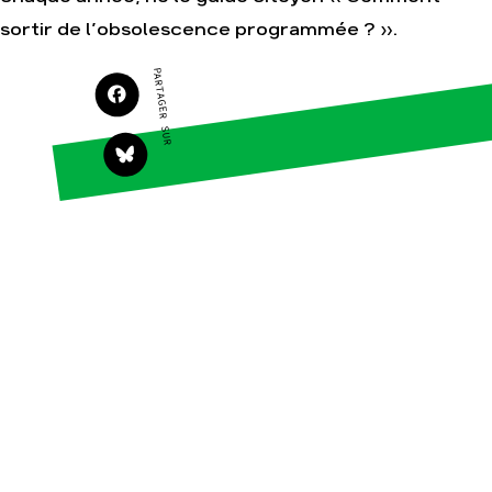
sortir de l’obsolescence programmée ? ».
Agir
Nos thématiques
Faire un don
Climat – Énergie
PARTAGER SUR
S'engager sur le terrain
Surproduction
Agir au quotidien
Agriculture
Soutenir les
Finance
campagnes
Multinationales
Transmettre tout ou
partie de son
Forêts
patrimoine
Télécharger
gratuitement les
guides éco-citoyens
Actualités
Groupes locaux
Espace presse
Publications
Contact