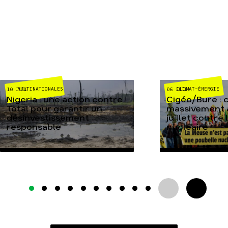
MULTINATIONALES
CLIMAT-ÉNERGIE
10 JUIL
06 JUIL
Nigeria : une action contre
Cigéo/Bure : 
Total pour garantir un
massivement a
désinvestissement
juillet contre
responsable
nucléaire