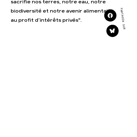
sacrifie nos terres, notre eau, notre
S'engager sur le terrain
Surproduction
PARTAGER SUR
biodiversité et notre avenir alimentaire
Agir au quotidien
Agriculture
au profit d’intérêts privés".
Soutenir les campagnes
Finance
Transmettre tout ou
Multinationales
partie de son patrimoine
Forêts
Télécharger gratuitement
les guides éco-citoyens
Actualités
Groupes locaux
Espace presse
Publications
Contact