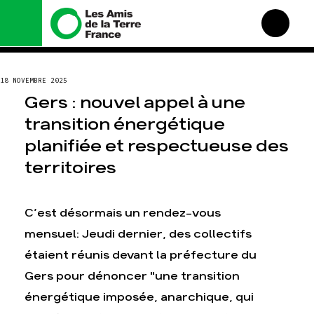
Nous connaître
Nos campagnes
18 NOVEMBRE 2025
Histoire
Total, rendez-vous au
Gers : nouvel appel à une
tribunal
Manifeste
transition énergétique
Gaz « naturel », le grand
enfumage
Missions et méthodes
planifiée et respectueuse des
Mode : une tendance
Valeurs
destructrice
territoires
Équipes et
Gaz au Mozambique, la
fonctionnement
violence TOTAL(e)
Le réseau dans le monde
C’est désormais un rendez-vous
Nos autres campagnes
Nos alliés
mensuel: Jeudi dernier, des collectifs
Je soutiens les Amis de la
Terre
étaient réunis devant la préfecture du
Gers pour dénoncer "une transition
Agir
Nos thématiques
énergétique imposée, anarchique, qui
Faire un don
Climat – Énergie