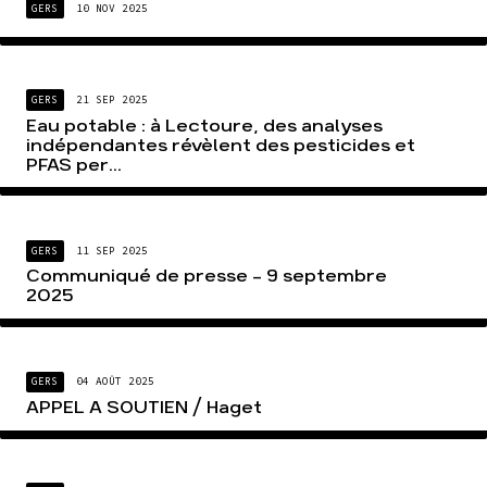
GERS
10 NOV 2025
GERS
21 SEP 2025
Eau potable : à Lectoure, des analyses
indépendantes révèlent des pesticides et
PFAS per...
GERS
11 SEP 2025
Communiqué de presse – 9 septembre
2025
GERS
04 AOÛT 2025
APPEL A SOUTIEN / Haget