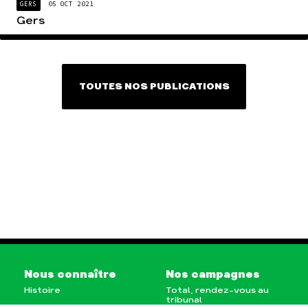
GERS
05 OCT 2021
Gers
TOUTES NOS PUBLICATIONS
Nous connaître
Nos campagnes
TÉLÉCHARGEMENT & INFOS
Histoire
Total, rendez-vous au
tribunal