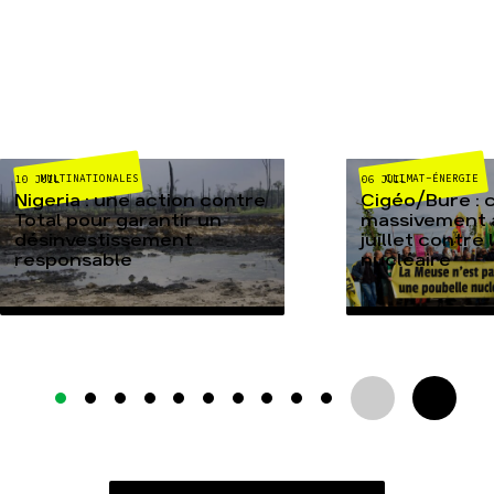
MULTINATIONALES
CLIMAT-ÉNERGIE
10 JUIL
06 JUIL
Nigeria : une action contre
Cigéo/Bure : 
Total pour garantir un
massivement a
désinvestissement
juillet contre
responsable
nucléaire