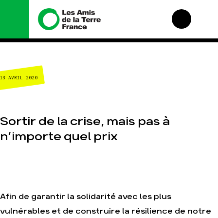
Nous connaître
Nos campagnes
13 AVRIL 2020
Histoire
Total, rendez-vous au
tribunal
Manifeste
Gaz « naturel », le
grand enfumage
Missions et méthodes
Sortir de la crise, mais pas à
Mode : une tendance
Valeurs
destructrice
n’importe quel prix
Équipes et
Gaz au Mozambique, la
fonctionnement
violence TOTAL(e)
Le réseau dans le
Nos autres
monde
campagnes
Nos alliés
Je soutiens les Amis
Afin de garantir la solidarité avec les plus
de la Terre
vulnérables et de construire la résilience de notre