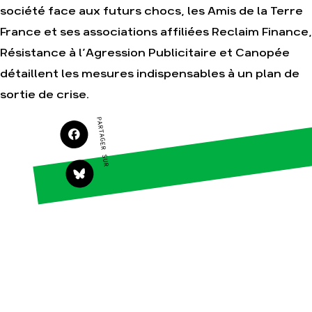
société face aux futurs chocs, les Amis de la Terre
Agir
Nos thématiques
France et ses associations affiliées Reclaim Finance,
Faire un don
Climat – Énergie
Résistance à l’Agression Publicitaire et Canopée
S'engager sur le
Surproduction
détaillent les mesures indispensables à un plan de
terrain
Agriculture
Agir au quotidien
sortie de crise.
Finance
Soutenir les
PARTAGER SUR
campagnes
Multinationales
Transmettre tout ou
Forêts
partie de son
patrimoine
Télécharger
gratuitement les
guides éco-citoyens
Actualités
Groupes
locaux
Espace presse
Publications