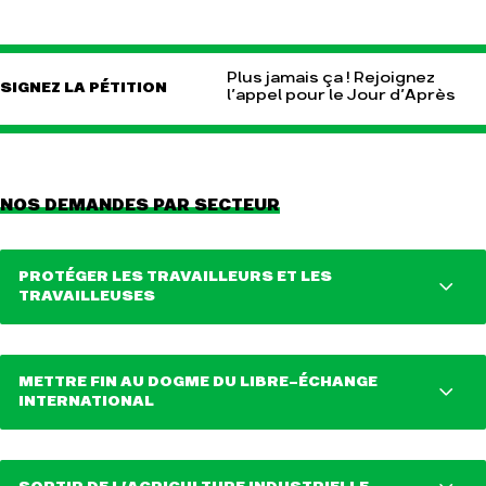
Plus jamais ça ! Rejoignez
SIGNEZ LA PÉTITION
l’appel pour le Jour d’Après
NOS DEMANDES PAR SECTEUR
PROTÉGER LES TRAVAILLEURS ET LES
TRAVAILLEUSES
METTRE FIN AU DOGME DU LIBRE-ÉCHANGE
Ne pas augmenter la durée du temps
INTERNATIONAL
de travail.
Abandonner la réforme des retraites.
Créer des emplois via un plan de
transformation axé sur la transition