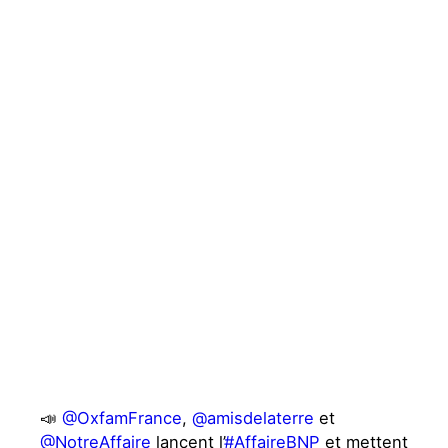
Actualités
Groupes
locaux
Espace presse
Publications
Contact
📣
@OxfamFrance
,
@amisdelaterre
et
@NotreAffaire
lancent l’
#AffaireBNP
et mettent