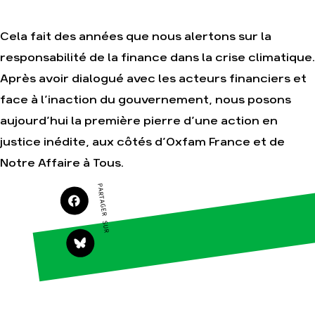
Cela fait des années que nous alertons sur la
responsabilité de la finance dans la crise climatique.
Agir
Nos
thématiques
Après avoir dialogué avec les acteurs financiers et
Faire un don
Climat – Énergie
face à l’inaction du gouvernement, nous posons
S'engager sur le
terrain
Surproduction
aujourd’hui la première pierre d’une action en
Agir au quotidien
Agriculture
justice inédite, aux côtés d’Oxfam France et de
Soutenir les
Finance
campagnes
Notre Affaire à Tous.
Multinationales
Transmettre tout
PARTAGER SUR
ou partie de son
Forêts
patrimoine
Télécharger
gratuitement les
guides éco-
citoyens