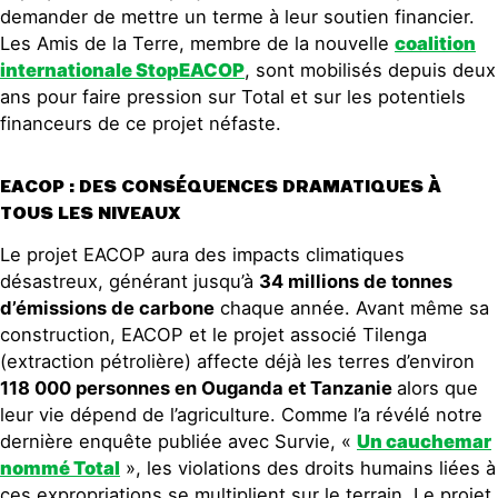
demander de mettre un terme à leur soutien financier.
Les Amis de la Terre, membre de la nouvelle
coalition
internationale StopEACOP
, sont mobilisés depuis deux
ans pour faire pression sur Total et sur les potentiels
financeurs de ce projet néfaste.
EACOP : DES CONSÉQUENCES DRAMATIQUES À
TOUS LES NIVEAUX
Le projet EACOP aura des impacts climatiques
désastreux, générant jusqu’à
34 millions de tonnes
d’émissions de carbone
chaque année. Avant même sa
construction, EACOP et le projet associé Tilenga
(extraction pétrolière) affecte déjà les terres d’environ
118 000 personnes en Ouganda et Tanzanie
alors que
leur vie dépend de l’agriculture. Comme l’a révélé notre
dernière enquête publiée avec Survie, «
Un cauchem
ar
nommé Total
», les violations des droits humains liées à
ces expropriations se multiplient sur le terrain. Le projet