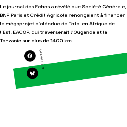
Amis de la Terre
Le journal des Echos a révélé que Société Générale,
BNP Paris et Crédit Agricole renonçaient à financer
le mégaprojet d’oléoduc de Total en Afrique de
Agir
Nos
thématiques
l’Est, EACOP, qui traverserait l’Ouganda et la
Faire un don
Climat – Énergie
Tanzanie sur plus de 1400 km.
S'engager sur le
terrain
Surproduction
PARTAGER SUR
Agir au quotidien
Agriculture
Soutenir les
Finance
campagnes
Multinationales
Transmettre tout
ou partie de son
Forêts
patrimoine
Télécharger
gratuitement les
guides éco-
citoyens