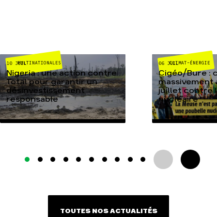
MULTINATIONALES
CLIMAT-ÉNERGIE
10 JUIL
06 JUIL
Nigeria : une action contre
Cigéo/Bure : 
Total pour garantir un
massivement a
désinvestissement
juillet contre
responsable
nucléaire
TOUTES NOS ACTUALITÉS