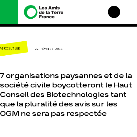
Nous connaître
Nos campagnes
AGRICULTURE
22 FÉVRIER 2016
Histoire
Total, rendez-vous au
tribunal
Manifeste
Gaz « naturel », le
grand enfumage
Missions et méthodes
7 organisations paysannes et de la
Mode : une tendance
Valeurs
destructrice
société civile boycotteront le Haut
Équipes et
Gaz au Mozambique, la
fonctionnement
Conseil des Biotechnologies tant
violence TOTAL(e)
Le réseau dans le
que la pluralité des avis sur les
Nos autres
monde
campagnes
Nos alliés
OGM ne sera pas respectée
Je soutiens les Amis
de la Terre