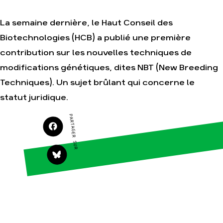
Agir
Nos thématiques
La semaine dernière, le Haut Conseil des
Faire un don
Climat – Énergie
Biotechnologies (HCB) a publié une première
S'engager sur le
Surproduction
terrain
contribution sur les nouvelles techniques de
Agriculture
Agir au quotidien
modifications génétiques, dites NBT (New Breeding
Finance
Soutenir les
Techniques). Un sujet brûlant qui concerne le
campagnes
Multinationales
statut juridique.
Transmettre tout ou
Forêts
partie de son
patrimoine
PARTAGER SUR
Télécharger
gratuitement les
guides éco-citoyens
Actualités
Groupes
locaux
Espace presse
Publications